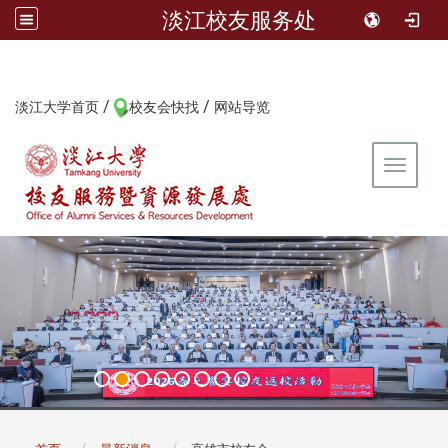
淡江校友服务处
/
/
:::
淡江大学首页
校友会快找
网站导览
Toggle 
:::