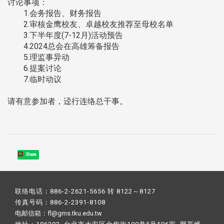
讨论事项：
1.会务报告、财务报告
2.审核金鹰校友、卓越校友推荐至母校名单
3.下半年度(7-12月)活动预告
4.2024总会在高雄筹备报告
5.理监事异动
6.提案讨论
7.临时动议
请有意参加者，迳行连络总干事。
Share
联络电话：886-2-2621-5656 转 8122～8127
传真号码：886-2-2391-8108
电邮信箱：fl@gms.tku.edu.tw