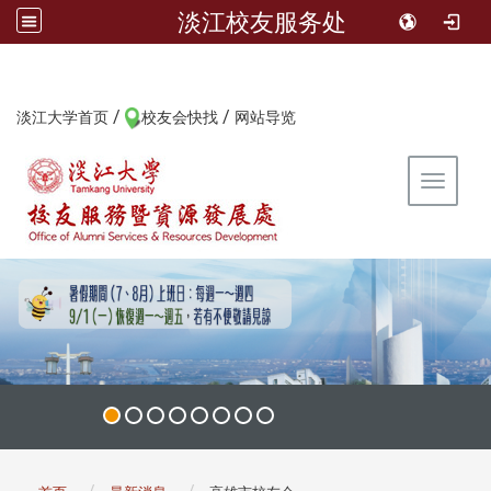
淡江校友服务处
/
/
:::
淡江大学首页
校友会快找
网站导览
Toggle 
:::