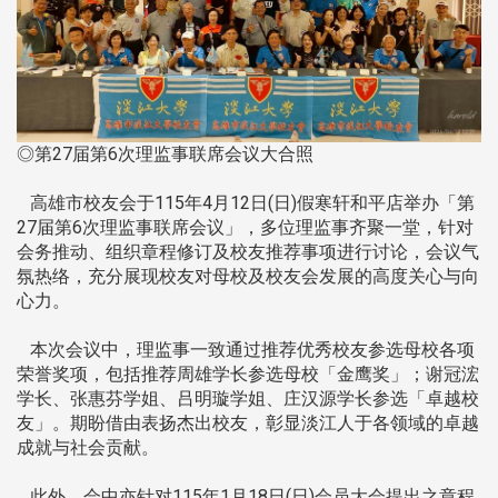
◎第27届第6次理监事联席会议大合照
高雄市校友会于115年4月12日(日)假寒轩和平店举办「第
27届第6次理监事联席会议」，多位理监事齐聚一堂，针对
会务推动、组织章程修订及校友推荐事项进行讨论，会议气
氛热络，充分展现校友对母校及校友会发展的高度关心与向
心力。
本次会议中，理监事一致通过推荐优秀校友参选母校各项
荣誉奖项，包括推荐周雄学长参选母校「金鹰奖」；谢冠浤
学长、张惠芬学姐、吕明璇学姐、庄汉源学长参选「卓越校
友」。期盼借由表扬杰出校友，彰显淡江人于各领域的卓越
成就与社会贡献。
此外，会中亦针对115年1月18日(日)会员大会提出之章程