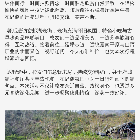
结伴而行，时而拍照留念，时而驻足欣赏自然景致，在轻松
愉快的氛围中拉近彼此距离。随后前往石棹餐厅享用午餐，
在温馨的用餐过程中持续交流，笑声不断。
餐后造访奋起湖老街，老街充满怀旧氛围，特色小吃与古
早味商品琳瑯满目，校友们一边品嚐美食、一边分享旅游心
得，互动热络。接着前往二延坪步道，远眺嘉南平原与山峦
层叠的壮丽景色，视野辽阔，令人心旷神怡，也为本次行程
增添难忘回忆。
返程途中，校友们仍意犹未尽，持续交流联谊，并于府城
满福餐厅共享丰盛晚餐，在温馨氛围中为一日行程画下圆满
句点。本次活动不仅让校友亲近自然、放松身心，也透过多
元参访深化见闻，进一步凝聚彼此情谊，深获一致好评。