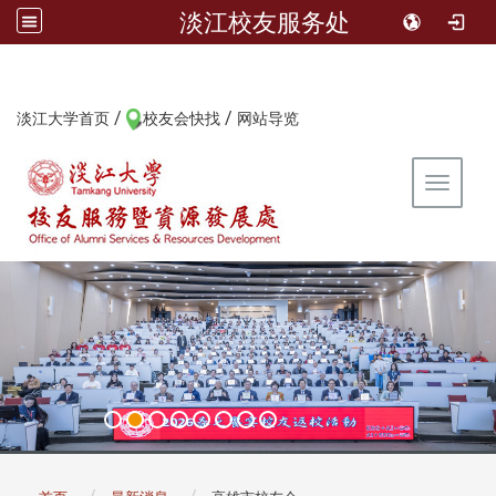
淡江校友服务处
/
/
:::
淡江大学首页
校友会快找
网站导览
Toggle 
:::