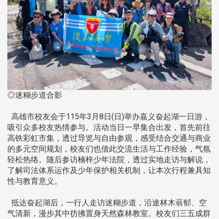
◎迷糊步道合影
高雄市校友会于115年3月8日(日)举办嘉义奋起湖一日游，
吸引众多校友热情参与。活动当日一早集合出发，首先前往
高铁彩虹市集，透过导览与自由参观，感受结合交通与商业
的多元空间规划，校友们也借此交流生活与工作经验，气氛
轻松热络。随后参访楠梓少年法院，透过实地走访与解说，
了解司法体系运作及少年保护相关机制，让本次行程兼具知
性与教育意义。
抵达奋起湖后，一行人走访迷糊步道，沿途林木蓊郁、空
气清新，漫步其中彷彿置身天然森林教室。校友们三五成群