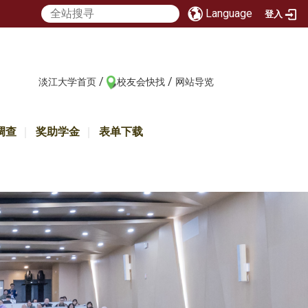
Language
登入
/
/
:::
淡江大学首页
校友会快找
网站导览
调查
奖助学金
表单下载