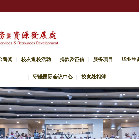
金鹰奖
校友返校活动
捐款及征信
服务项目
毕业生
守谦国际会议中心
校友处相簿