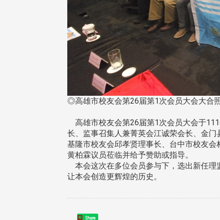
◎高雄市校友会第26届第1次会员大会大合照
高雄市校友会第26届第1次会员大会于11
长、监事召集人兼菁英会江诚荣会长、金门
基隆市校友会邱孝贤理事长、台中市校友会
黄柏霖议员莅临并给予赞助或指导。
本会这次在多位会员参与下，选出新任理监
让本会创造更辉煌的历史。
Share