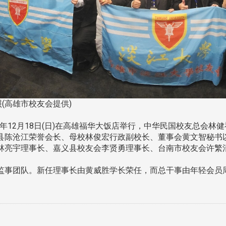
(高雄市校友会提供)
1年12月18日(日)在高雄福华大饭店举行，中华民国校友总会
县陈沧江荣誉会长、母校林俊宏行政副校长、董事会黄文智秘书
林亮宇理事长、嘉义县校友会李贤勇理事长、台南市校友会许繁
事团队。新任理事长由黄威胜学长荣任，而总干事由年轻会员