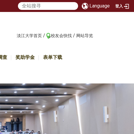
Language
登入
/
/
:::
淡江大学首页
校友会快找
网站导览
调查
奖助学金
表单下载