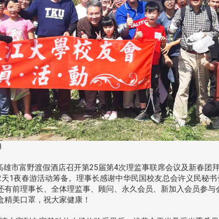
)
高雄市富野渡假酒店召开第25届第4次理监事联席会议及新春团
林溪2天1夜春游活动筹备。理事长感谢中华民国校友总会许义民秘
还有前理事长、全体理监事、顾问、永久会员、新加入会员参与
盒精美口罩，祝大家健康！