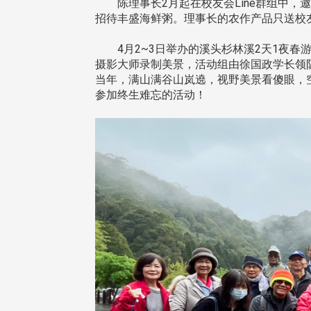
陈理事长2月起在校友会Line群组中，邀
招待丰盛海鲜粥。理事长的农作产品只送校
4月2~3日举办的溪头杉林溪2天1夜春
摄影大师录制美景，活动组由徐国政学长领
当年，满山满谷山岚遶，视野美景看傻眼，
参加终生难忘的活动！