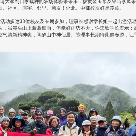
请大家到自家栽种的农场体验采果乐，拔黄金玉米及采当季瓜果
友、社区、庙宇、邻里、亲友！让北、中部校友好是羨慕。
游活动多达33位校友及眷属参加，理事长感谢学长姐一起出游活
队，虽溪头山上蒙蒙细雨，但幸好雨势不大，许忠钦学长表示：
空气清新精神爽，陶醉山中神仙居。陈理事长期待此趟春游，让