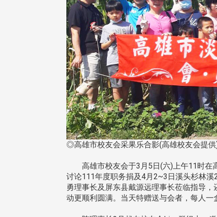
◎高雄市校友会采果乐合影(高雄校友会提供
高雄市校友会于3月5日(六)上午11时在
讨论111年度职务捐及4月2~3日溪头杉
勇理事长及屏东县戴源远理事长莅临指导，
动更顺利圆满。当天特赠送与会者，每人一