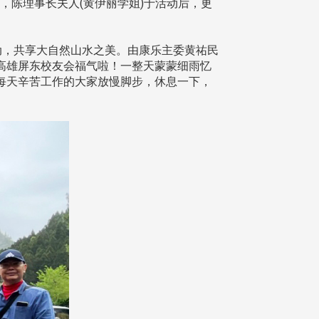
，陈理事长夫人(黄伊丽学姐)于活动后，更
动，共享大自然山水之美。由康乐主委黄祐民
高雄屏东校友会福气啦！一整天蒙蒙细雨忆
每天辛苦工作的大家放慢脚步，休息一下，