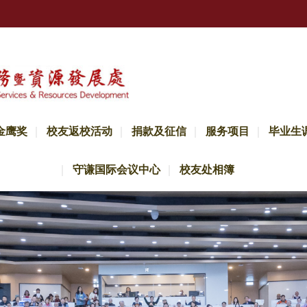
金鹰奖
校友返校活动
捐款及征信
服务项目
毕业生
守谦国际会议中心
校友处相簿