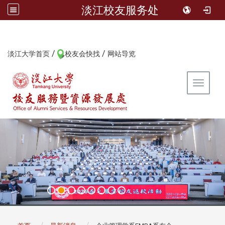
淡江校友服务处
/
/
:::
淡江大学首页
校友会快找
网站导览
Toggle 
:::