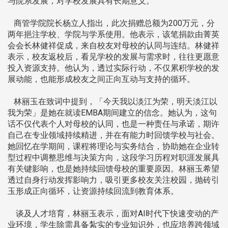
与院系发展，对学校发展具有长期意义。
商管学院院长杨立人指出，此次捐赠总额为200万元，分
两年挹注学校、学院与学系使用。他表示，该笔捐款由菁英
会会长林健祥促成，来自校友对母校的认同与连结。林健祥
表示，校友返校后，看见学校的发展与需求时，往往更愿意
投入资源支持。他认为，透过实际行动，不仅累积学校的发
展动能，也能形成校友之间正向互动与支持的循环。
林丽玉在致词中提到，「今天我以淡江为荣，明天淡江以
我为荣」是她在就读EMBA期间建立的信念。她认为，这句
话不仅代表个人对母校的认同，也是一种责任与承诺，期许
自己在专业领域持续精进，并在有能力时回馈学校与社会。
她回忆在学期间，课程将理论与实务结合，协助她在企业转
型过程中调整思维与决策方向，这段学习历程对职涯发展具
有关键影响，也是她持续回馈母校的重要原因。林丽玉希望
透过自身行动发挥影响力，吸引更多校友关注校园，抛砖引
玉形成正向循环，让资源持续回流到教育体系。
谈及人才培育，林丽玉表示，面对AI时代下快速变动的产
业环境，学生除需具备紮实的专业知识外，也应培养跨领域