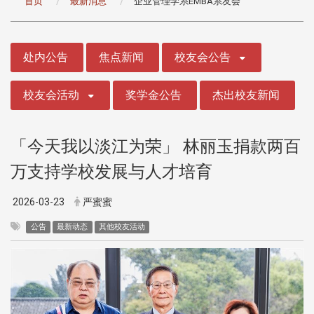
首页
最新消息
企业管理学系EMBA系友会
:::
处内公告
焦点新闻
校友会公告
校友会活动
奖学金公告
杰出校友新闻
「今天我以淡江为荣」 林丽玉捐款两百
万支持学校发展与人才培育
2026-03-23
严蜜蜜
公告
最新动态
其他校友活动