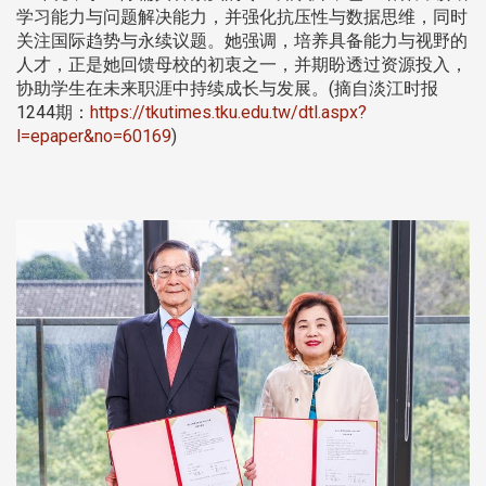
学习能力与问题解决能力，并强化抗压性与数据思维，同时
关注国际趋势与永续议题。她强调，培养具备能力与视野的
人才，正是她回馈母校的初衷之一，并期盼透过资源投入，
协助学生在未来职涯中持续成长与发展。(摘自淡江时报
1244期：
https://tkutimes.tku.edu.tw/dtl.aspx?
l=epaper&no=60169
)