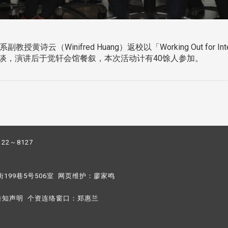
（Winifred Huang）返校以「Working Out for Internationa
友座谈，演讲后于觉轩会馆餐叙，本次活动计有40馀人参加。
122～8127
街199巷5号506室 网页维护：
廖家鸣​
告知声明
个资连络窗口：
郑惠兰