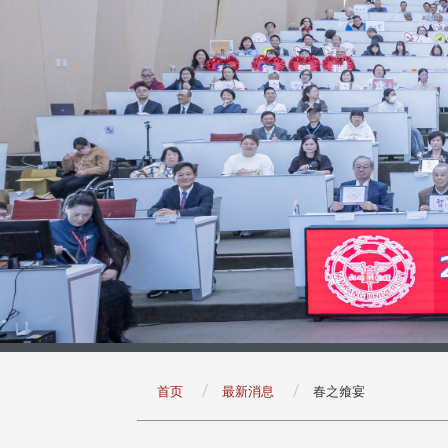
:::
首页
最新消息
春之飨宴