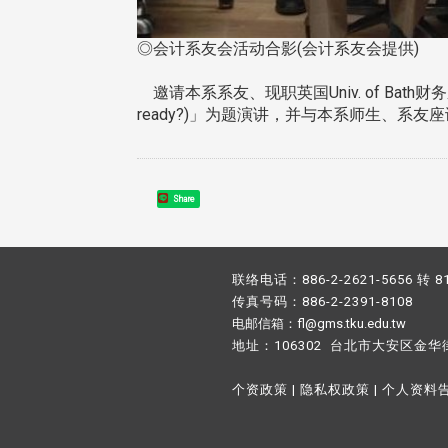
◎会计系友会活动合影(会计系友会提供)
邀请本系系友、现职英国Univ. of Bath财务系副教授黄诗云
ready?)」为题演讲，并与本系师生、系
Share
联络电话：886-2-2621-5656 转 8
传真号码：886-2-2391-8108
电邮信箱：fl@gms.tku.edu.tw
地址：106302 台北市大安区金华
个资政策
|
隐私权政策
|
个人资料