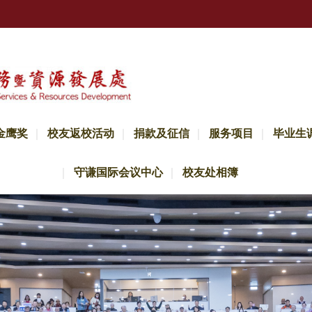
金鹰奖
校友返校活动
捐款及征信
服务项目
毕业生
守谦国际会议中心
校友处相簿