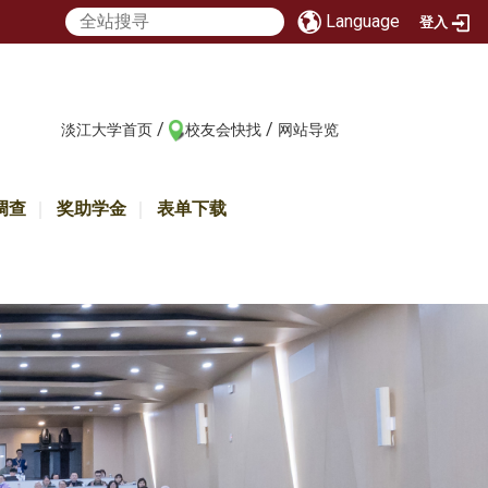
Language
登入
/
/
:::
淡江大学首页
校友会快找
网站导览
调查
奖助学金
表单下载