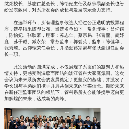
纮炬校长、苏志仁总会长﹑陈怡妃主任及蔡宗易副会长也纷
纷发表致词，对系所友会的成长与发展表示全力支持。
在选举环节，所有理监事候选人经过公正透明的投票程
序，选举结果随即公布。当选名单如下：常务理事︰吕仰铠
﹑陈怡妃、张耿豪，理事︰苏志仁、蔡宗易、张晋銮、简妤
庭、苏子诚、臧永荣，常务监事︰郭碧英，监事︰陈健华﹑
张秀琦。吕仰铠荣任会长，并指派蔡宗易与张耿豪担任副会
长一职。
此次活动的圆满完成，不仅展现了系友们的凝聚力和热
情支持，更感受到温馨而团结的淡江管科大家庭氛围。这次
会议为未来系所友会的发展奠定了更坚实的基础，并激发了
学长姐与学弟妹们携手并肩共创未来的坚实信念。期盼未来
在新任理监事团队的领航下，管科系所友会能够携手迈向更
加辉煌的未来，达成新的高峰。