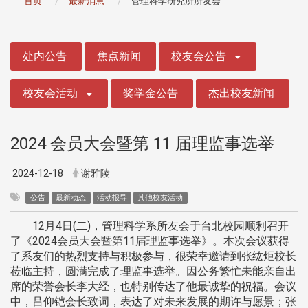
首页
最新消息
管理科学研究所所友会
:::
处内公告
焦点新闻
校友会公告
校友会活动
奖学金公告
杰出校友新闻
2024 会员大会暨第 11 届理监事选举
2024-12-18
谢雅陵
公告
最新动态
活动报导
其他校友活动
12月4日(二)，管理科学系所友会于台北校园顺利召开
了《2024会员大会暨第11届理监事选举》。本次会议获得
了系友们的热烈支持与积极参与，很荣幸邀请到张纮炬校长
莅临主持，圆满完成了理监事选举。因公务繁忙未能亲自出
席的荣誉会长李大经，也特别传达了他最诚挚的祝福。会议
中，吕仰铠会长致词，表达了对未来发展的期许与愿景；张