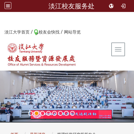
淡江校友服务处
/
/
:::
淡江大学首页
校友会快找
网站导览
Toggle 
:::