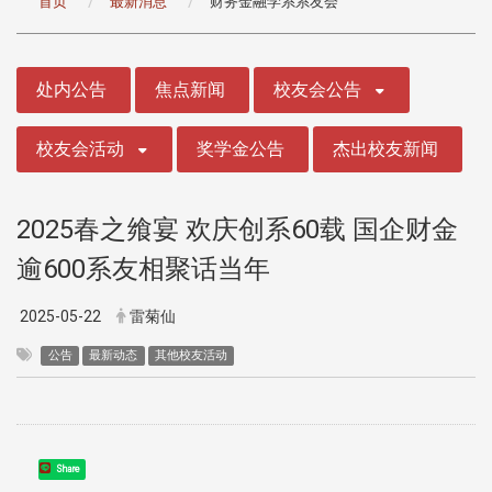
首页
最新消息
财务金融学系系友会
:::
处内公告
焦点新闻
校友会公告
校友会活动
奖学金公告
杰出校友新闻
2025春之飨宴 欢庆创系60载 国企财金
逾600系友相聚话当年
2025-05-22
雷菊仙
公告
最新动态
其他校友活动
Share