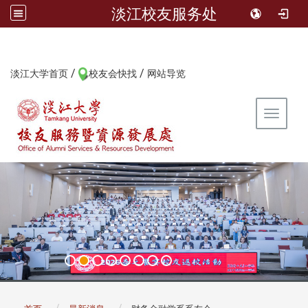
淡江校友服务处
/
/
:::
淡江大学首页
校友会快找
网站导览
Toggle 
:::