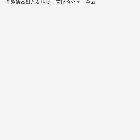
获奖，并邀请杰出系友职场甘苦经验分享，会后