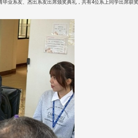
当日邀请毕业系友、杰出系友出席颁奖典礼，共有4位系上同学出席