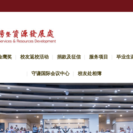
金鹰奖
校友返校活动
捐款及征信
服务项目
毕业生
守谦国际会议中心
校友处相簿