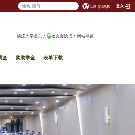
Language
登入
/
/
:::
淡江大学首页
校友会快找
网站导览
调查
奖助学金
表单下载