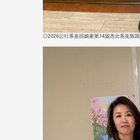
◎2026公行系友回娘家第14届杰出系友陈