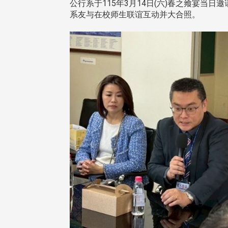
公行系于115年3月14日(六)春之飨宴
系友与在校师生联谊互动并大合照。