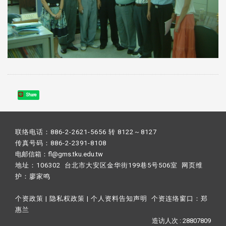
Share
联络电话：886-2-2621-5656 转 8122～8127
传真号码：886-2-2391-8108
电邮信箱：fl@gms.tku.edu.tw
地址：106302 台北市大安区金华街199巷5号506室 网页维
护：
廖家鸣​
个资政策
|
隐私权政策
|
个人资料告知声明
个资连络窗口：
郑
惠兰
造访人次 : 28807809