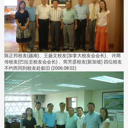
陈正邦校友(越南)、王扬文校友(加拿大校友会会长)、 许两
传校友(巴拉圭校友会会长) 、简芳彦校友(新加坡) 四位校友
不约而同到校友处叙旧 (2006.08.02)