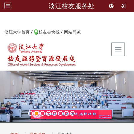
淡江校友服务处
/
/
:::
淡江大学首页
校友会快找
网站导览
Toggle 
:::