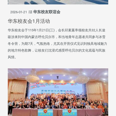
华东校友联谊会
2026-01-21
华东校友会1月活动
华东校友会于115年1月21日(三)，会长邱素蕙率领校友共32人长途
跋涉来到中国内蒙古呼伦贝尔市，和当地青年志愿者共同参与冰雪
冬令营，为期7天，气氛热络，尤其在开营仪式见识到独具地域魅力
的地方特色歌舞，让校友们沈浸式感受呼伦贝尔的文化底蕴与民族
风情。