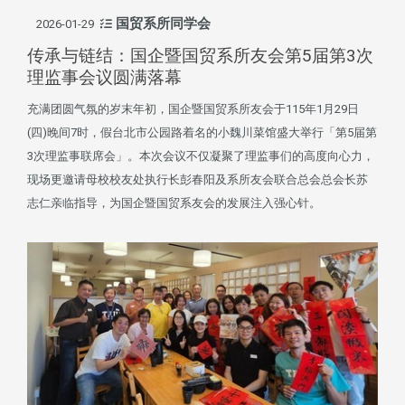
国贸系所同学会
2026-01-29
传承与链结：国企暨国贸系所友会第5届第3次
理监事会议圆满落幕
充满团圆气氛的岁末年初，国企暨国贸系所友会于115年1月29日
(四)晚间7时，假台北市公园路着名的小魏川菜馆盛大举行「第5届第
3次理监事联席会」。本次会议不仅凝聚了理监事们的高度向心力，
现场更邀请母校校友处执行长彭春阳及系所友会联合总会总会长苏
志仁亲临指导，为国企暨国贸系友会的发展注入强心针。