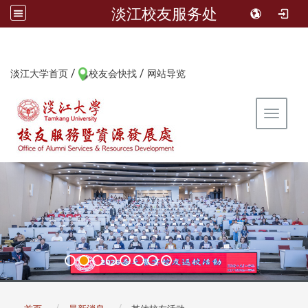
淡江校友服务处
/
/
:::
淡江大学首页
校友会快找
网站导览
Toggle 
:::