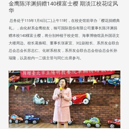
金鹰陈洋渊捐赠140棵富士樱 期淡江校花绽风
华
总务处于115年1月6日(二)上午11时，在校史馆前举办「樱花捐赠典
礼」，由化材系金鹰校友，翰可国际股份有限公司董事长陈洋渊捐
赠本校140棵富士樱，将分别种植于校史馆、海事博物馆及外国语文
大楼周边。校长葛焕昭、董事长张家宜、3位副校长、系所友会联合
总会总会长苏志仁、化材系校友，系所友会联合总会创会总会长孙
瑞隆，以及校内一二级主管与同仁出席参与。