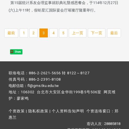
第15届统计系友会理监事就职典礼暨感恩餐会，于114年12月27日
(六)上午11时，假钜星汇国际宴会厅璀璨厅隆重举行。
最前
1
2
3
4
5
上一页
下一页
最后
Share
联络电话：886-2-2621-5656 转 8122～8127
传真号码：886-2-2391-8108
电邮信箱：fl@gms.tku.edu.tw
地址：106302 台北市大安区金华街199巷5号506室 网页维
护：
廖家鸣​
个资政策
|
隐私权政策
|
个人资料告知声明
个资连络窗口：
郑
惠兰
造访人次 : 28885818