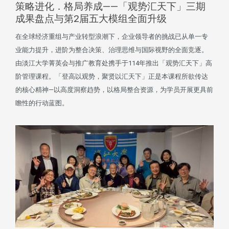
策略进化．格局养成——「观势汇天下」三期
成果盘点与第2届五大模组全面升级
在全球经济重组与产业转型浪潮下，企业领导者的挑战已从单一专
业能力提升，进阶为整合决策、治理思维与国际视野的全面竞逐。
由淡江大学菁英会与推广教育处携手于114年推出「观势汇天下」高
阶管理课程。「登高以观势，聚贤以汇天下」正是本课程所欲传达
的核心精神—以高度洞察趋势，以格局整合资源，为学员开展更具前
瞻性的行动蓝图。