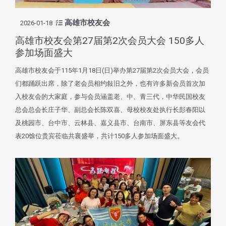
高雄市校友会
2026-01-18
高雄市校友会第27届第2次会员大会 150多人
参加场面盛大
高雄市校友会于115年1月18日(日)举办第27届第2次会员大会，会员
们都踊跃出席，除了老会员相约敍旧之外，也有许多新会员首次加
入校友会的大家庭，参与会员涵盖老、中、青三代，中华民国校友
总会总会长庄子华、副总会长陈双喜、母校校友处执行长彭春阳以
及桃园市、台中市、云林县、嘉义县市、台南市、屏东县等友会代
表20馀位贵宾莅临共襄盛举，共计150多人参加场面盛大。