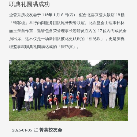
职典礼圆满成功
企管系所校友会于 115年 1 月 8 日(四)，假台北喜来登大饭店 18 楼
「请客楼」举行内阁服务团队尾牙聚餐联谊。此次盛会由理事长林
丽玉亲自作东，邀请包含荣誉理事长游婧灵在内的 17 位内阁成员全
员出席。这不仅是一场新团队彼此更认识的「相见欢」，更是庆祝
理监事就职典礼圆满达成的「庆功宴」。
菁英校友会
2026-01-06