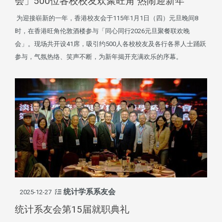
会」500位各校校友欢聚旺角 热闹迎新年
为迎接崭新的一年，香港校友会于115年1月1日（四）元旦晚间8
时，在香港旺角伦敦酒楼参与「同心同行2026元旦聚餐联欢晚
会」。现场共开设41席，吸引约500人各校校友及各行各界人士踊跃
参与，气氛热络、笑声不断，为新年揭开充满欢乐的序幕。
统计学系系友会
2025-12-27
统计系友会第15届就职典礼