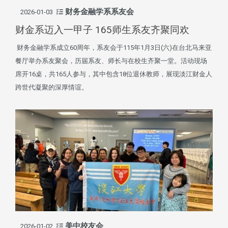
财务金融学系系友会
2026-01-03
财金系迈入一甲子 165师生系友齐聚同欢
财务金融学系成立60周年，系友会于115年1月3日(六)在台北马来亚
餐厅举办系友聚会，历届系友、师长与在校生齐聚一堂。活动现场
席开16桌，共165人参与，其中包含18位退休教师，展现淡江财金人
跨世代凝聚的深厚情谊。
美中校友会
2026-01-02