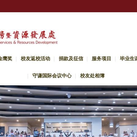
金鹰奖
校友返校活动
捐款及征信
服务项目
毕业生
守谦国际会议中心
校友处相簿