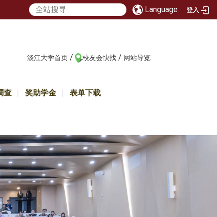
Language
登入
/
/
:::
淡江大学首页
校友会快找
网站导览
调查
奖助学金
表单下载