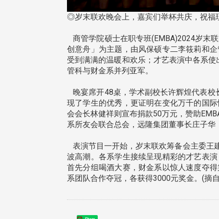
◎岁末联欢晚会上，嘉宾们举杯共庆，祝福现
商管学院硕士在职专班(EMBA)2024岁末
创意舟」为主题，由风保硕专二李筱莉和企
受到满满的温暖和欢乐；才艺表演中各系使
管科与财金系并列亚军。
晚宴席开48桌，学术副校长许辉煌代表校
现了学生的优秀，更证明在变化万千的国际
会会长林健祥则宣布捐款50万元，赞助EM
系所友会联合总会，远隆集团董事长庄子华
表演节目一开始，岁末联欢筹备会主委王建
波高潮。各系学生接续呈现精彩的才艺表演
首先分组喝酒大赛，财金系以惊人速度夺得
系团队合作夺冠，各获得3000元奖金。(摘自