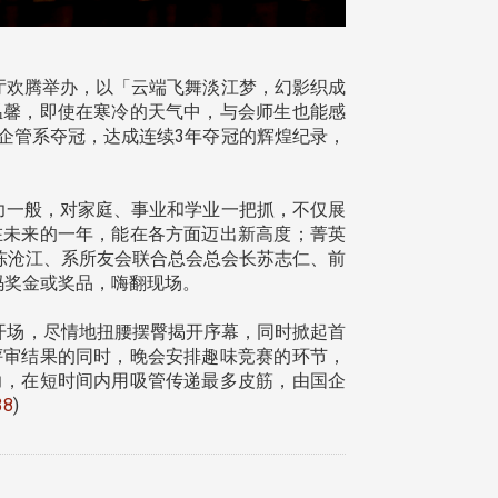
楼宴会厅欢腾举办，以「云端飞舞淡江梦，幻影织成
温馨，即使在寒冷的天气中，与会师生也能感
企管系夺冠，达成连续3年夺冠的辉煌纪录，
力一般，对家庭、事业和学业一把抓，不仅展
在未来的一年，能在各方面迈出新高度；菁英
长陈沧江、系所友会联合总会总会长苏志仁、前
码奖金或奖品，嗨翻现场。
开场，尽情地扭腰摆臀揭开序幕，同时掀起首
评审结果的同时，晚会安排趣味竞赛的环节，
力，在短时间内用吸管传递最多皮筋，由国企
38
)