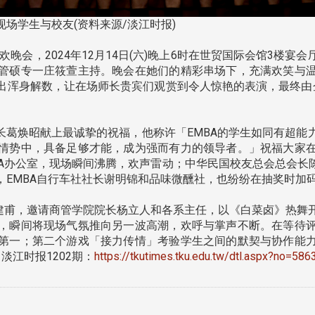
场学生与校友(资料来源/淡江时报)
联欢晚会，2024年12月14日(六)晚上6时在世贸国际会馆3
管硕专一庄筱萱主持。晚会在她们的精彩串场下，充满欢笑与
出浑身解数，让在场师长贵宾们观赏到令人惊艳的表演，最终由
长葛焕昭献上最诚挚的祝福，他称许「EMBA的学生如同有超能
情势中，具备足够才能，成为强而有力的领导者。」祝福大家
BA办公室，现场瞬间沸腾，欢声雷动；中华民国校友总会总会
，EMBA自行车社社长谢明锦和品味微醺社，也纷纷在抽奖时加
甫，邀请商管学院院长杨立人和各系主任，以《白菜卤》热舞
，瞬间将现场气氛推向另一波高潮，欢呼与掌声不断。在等待
第一；第二个游戏「接力传情」考验学生之间的默契与协作能
淡江时报1202期：
https://tkutimes.tku.edu.tw/dtl.aspx?no=586