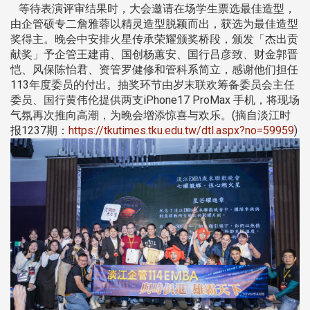
等待表演评审结果时，大会邀请在场学生票选最佳造型，
由企管硕专二詹雅蓉以精灵造型脱颖而出，获选为最佳造型
奖得主。晚会中安排火星传承荣耀颁奖桥段，颁发「杰出贡
献奖」予企管王建甫、国创杨蕙安、国行吕彦致、财金郭晋
恺、风保陈怡君、资管罗健修和管科系简立，感谢他们担任
113年度委员的付出。抽奖环节由岁末联欢筹备委员会主任
委员、国行黄伟伦提供两支iPhone17 ProMax 手机，将现场
气氛再次推向高潮，为晚会增添惊喜与欢乐。(摘自淡江时
报1237期：
https://tkutimes.tku.edu.tw/dtl.aspx?no=59959
)