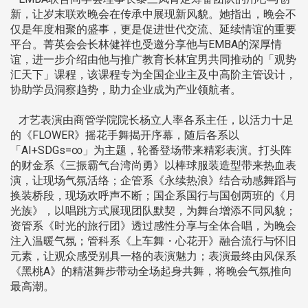
新，让岁末联欢晚会在传承中展现新风貌。她指出，晚会不
仅是年度相聚的盛事，更是促进世代交流、延续情谊的重要
平台。菁英会会长林健祥也受邀分享他与EMBA的深厚情
谊，进一步介绍由他与推广教育长林宜男共同推动的「观势
汇天下」课程，该课程专为全国企业主及中高阶主管设计，
协助学员洞察趋势，助力企业成为产业领航者。
才艺表演由商管学院院长杨立人率各系主任，以活力十足
的《FLOWER》摇花手舞揭开序幕，随后各系以
「AI+SDGs=∞」为主题，轮番登场带来精彩表演。打头阵
的财金系《三振霸气台湾尚勇》以棒球服装造型带来热血表
演，让现场气氛活络；企管系《永续热浪》结合动感舞蹈与
换装桥段，现场欢呼声不断；国企系国行与国创两班的《月
光族》，以唱跳方式展现团队默契，为舞台增添不同风貌；
资管系《时光的旅行团》透过感性分享与全体合唱，为晚会
注入温暖气氛；管科系《上车舞・心花开》融合流行与怀旧
元素，让观众感受别具一格的表演魅力；表演最终由风保系
《黑桃A》的精湛舞步带动全场起身共舞，将晚会气氛推向
最高潮。