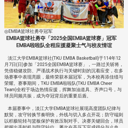
◎EMBA篮球社勇夺冠军
EMBA篮球社勇夺「2025全国EMBA篮球赛」冠军
EMBA啦啦队全程应援凝聚士气与校友情谊
淡江大学EMBA篮球社(TKU EMBA Basketball)于114年12
月7日(日)参加「2025全国EMBA篮球赛」，一路过关斩将，
凭借稳健攻防、严谨战术执行与关键时刻的沉着应变，在多
场赛事中表现亮眼，最终荣获本届冠军，为本校再添佳绩与
荣耀。赛事期间，TKU EMBA啦啦队(TKU EMBA Cheer
Team)全程于场边热情应援，挥舞加油道具、齐声口号，与
球员同频共振，成为夺冠背后的重要后盾。
本届赛事中，淡江大学EMBA篮球社展现高度团队纪律与
默契，攻守转换节奏明快，外线与切入多点开花；防守端则
以积极轮转与篮板保护有效压制对手。决赛关键回合，球员
把握出手时机与防守站位，屡次在高压下完成得分与止血，