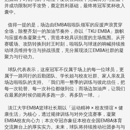
并成功限制对手攻势，奠定胜利基础，最终将冠军奖杯收入
囊中。
值得一提的是，场边由EMBA啦啦队领军的应援声浪贯穿
全场，除整齐划一的加油节奏外，亦以「TKU EMBA」旗帜
与应援布条凝聚士气，营造本校具识别度的主场氛围。从开
赛暖场、攻防转换到封王时刻，啦啦队与球迷的呐喊持续推
动球员维持专注与拚战强度，充分展现淡江EMBA社群的凝
聚力与行动力。
球队代表表示，这座冠军不仅属于场上的每一位球员，更
属于一路同行的后勤团队、学长姐与校友社群、家人亲友及
场边啦啦队的支持。「我们用一整季的训练与彼此信任，把
每一次轮替、每一次补位都做到位；而场边加油声，让我们
在最累的时候仍能再多跑一步、再多防一球。」
淡江大学EMBA篮球社长期以「运动精神 × 校友情谊 × 健
康生活」为核心，透过规律训练与对外交流赛事，凝聚
EMBA校友向心力；本次夺冠亦象征本校在全国EMBA体育
交流舞台上的厚实实力。未来，球队将持续推动社团参与与