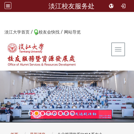
淡江校友服务处
/
/
:::
淡江大学首页
校友会快找
网站导览
Toggle 
:::