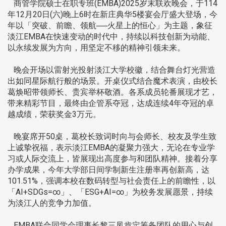
商管学院硕士在职专班(EMBA)2025岁末联欢晚会，于114
年12月20日(六)晚上6时在新庄典华5楼宴会厅盛大登场，今
年以「突破、前瞻、领航──火星上的恒心」为主题，象征
淡江EMBA在快速变动的时代中，持续以科技创新为动能、
以永续发展为方向，用坚定不移的精神引领未来。
晚会开场以雷射光投射淡江大学校徽，结合舞台灯光营造
出如同星际航行般的场景。开桌仪式结合魔术表演，由校长
葛焕昭带领师长、贵宾举杯敬酒。各系成员轮番展现才艺，
带来精彩节目，最终由企管系夺冠，达成连续4年夺冠的卓
越成绩，荣获奖金3万元。
晚宴席开50桌，葛校长致词时向与会师长、校友及学生致
上诚挚祝福，表示淡江EMBA的凝聚力强大，无论在专业学
习或人际交流上，皆展现出高度参与和团队精神。接着分享
办学成果，今年大学部日间学制新生注册率再创新高，达
101.51%，强调本校在数码转型与社会责任上的前瞻性，以
「AI+SDGs=∞」、「ESG+AI=∞」为校务发展愿景，持续
为淡江人的竞争力加值。
EMBA联合同学会理事长黎三凤肯定筹备团队的用心与创