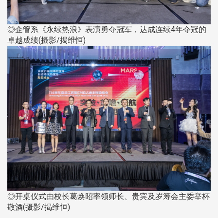
◎企管系《永续热浪》表演勇夺冠军，达成连续4年夺冠的
卓越成绩(摄影/揭维恒)
◎开桌仪式由校长葛焕昭率领师长、贵宾及岁筹会主委举杯
敬酒(摄影/揭维恒)