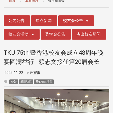
首页
最新消息
香港校友会
:::
处内公告
焦点新闻
校友会公告
校友会活动
奖学金公告
杰出校友新闻
TKU 75th 暨香港校友会成立48周年晚
宴圆满举行 赖志文接任第20届会长
2025-11-22
严蜜蜜
公告
最新动态
其他校友活动