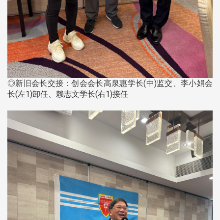
◎新旧会长交接：创会会长高泉惠学长(中)监交、李小娟会
长(左1)卸任、赖志文学长(右1)接任