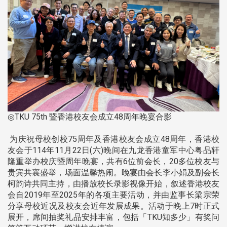
◎TKU 75th 暨香港校友会成立48周年晚宴合影
为庆祝母校创校75周年及香港校友会成立48周年，香港校
友会于114年11月22日(六)晚间在九龙香港童军中心粤品轩
隆重举办校庆暨周年晚宴，共有6位前会长，20多位校友与
贵宾共襄盛举，场面温馨热闹。晚宴由会长李小娟及副会长
柯韵诗共同主持，由播放校长录影视像开始，叙述香港校友
会自2019年至2025年的各项主要活动，并由监事长梁宗荣
分享母校近况及校友会近年发展成果。活动于晚上7时正式
展开，席间抽奖礼品安排丰富，包括「TKU知多少」有奖问