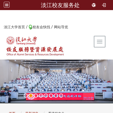
淡江校友服务处
/
/
:::
淡江大学首页
校友会快找
网站导览
Toggle 
:::