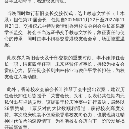
答等互动环节，增进校友情谊。
当晚同时举行新旧会长交接仪式，选出赖志文学长（土木
系）担任第20届会长，任期自2025年11月22日至2027年11
月21日。交接仪式中特别邀请到香港校友会创会会长高泉惠
学长监交，将会长当选证书交予赖志文学长，象征责任与使
命的传承；同时由李小娟移交香港校友会会章，场面隆重温
馨。
此次亦为新旧会长及干部交接的重要时刻。李小娟卸任会
长一职，结束四年任期，未来将转任监事长，持续为校友会
贡献心力。新任副会长则由林伟业与凌伯平学长担任，为校
友会注入新动能。
此外，香港校友会前会长叶雅琴于会中提出议案，建议历
任会长卸任后皆授予「荣誉会长」头衔，以表彰其任期内无
私付出与卓越贡献。该提案于校庆晚宴中进行表决，最终以
28票赞成、1票反对的大比数顺利通过，获得校友高度支
持。本次校庆晚宴不仅凝聚香港校友向心力，也展现淡江精
神世代传承的深厚情谊，为香港校友会迈向下一阶段发展揭
开崭新篇章。