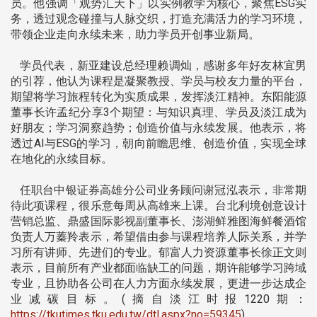
员。他强调「观势汇天下」以实例教学为核心，聚焦ESG实
务，透过观念碰撞与人脉交织，打造充满活力的学习环境，
带领企业走向永续未来，助力学员开创事业新局。
学员代表，新亚建设总经理赖调灿，感谢多年好友林宜男
的引荐，他认为课程是凝聚教授、学员与校友力量的平台，
期望将学习旅程转化为实质成果，发挥淡江精神。东阳能源
董事长许孟纪分享3个期望：与知识真理、学员及淡江成为
好朋友；学习洞察趋势；创造价值与永续发展。他表示，将
透过AI与ESG的学习，朝向前瞻思维、创造价值，实现全球
在地化的永续目标。
任职台中银证券高雄分公司业务顾问谢冠泓表示，非常期
待此项课程，很乐意每周从高雄来上课。台北利境创意设计
营销总监、鼎盛国际影视副董事长、澎湖鲜雅图海鲜餐酒馆
负责人万蓁羚表示，希望借由参与课程培养人际关系，并学
习所有讲师、先进们的专业。郁富人力资源董事长徐正文则
表示，目前所有产业都面临缺工的问题，期许能够学习跨域
专业，且协助各公司在人力方面永续发展，更进一步达成企
业减碳目标。(摘自淡江时报1220期：
https://tkutimes.tku.edu.tw/dtl.aspx?no=59345
)