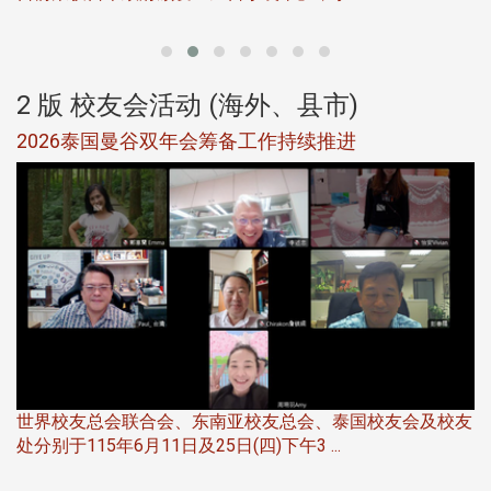
2 版 校友会活动 (海外、县市)
选
2026泰国曼谷双年会筹备工作持续推进
5
世界校友总会联合会、东南亚校友总会、泰国校友会及校友
服
处分别于115年6月11日及25日(四)下午3 ...