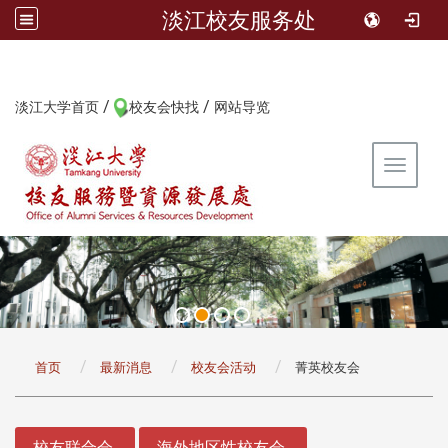
淡江校友服务处
/
/
:::
淡江大学首页
校友会快找
网站导览
Toggle 
:::
首页
最新消息
校友会活动
菁英校友会
:::
校友联合会
海外地区性校友会