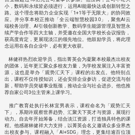
小，数码和永续皆必须进行，运用AI能最快达成创新转型之
路。这个理念将助力企业实现「1+1等于无限大」的协同效
应。并分享本校正推动「全云端智慧校园3.0」，聚焦AI云
端校务治理、AI引领创新教学、数码孪生能源管理及智慧永
续产学合作等四大主轴，并受邀在全国大学校长会议报告，
获高度肯定，更展现淡江的领先地位。他鼓励学员，将此理
念运用在各自企业中，必有更大收获。
林健祥热烈欢迎学员，指出菁英会为凝聚本校最杰出校友
的团体，近年更汇聚众多校友力量，为学校发展注入丰富资
源，这也是举办「观势汇天下」课程的出发点。他特别点
出，课程不仅传授知识，还会安排企业参访，促进交流与创
新，帮助学员突破事业瓶颈，推动企业与社会进步。他也推
荐自家公司3位主管来上课学习。
推广教育处执行长林宜男表示，课程命名为「观势汇天
下」，系期许观察世界趋势、汇聚天下英才与资源，展现行
动力。自去年开始筹备，结合淡江资源，打造独具特色的课
程。他感谢林健祥大力支持，以菁英会名义邀请众多业界杰
出校友参与。课程融入「AI+SDG」理念，更集结逾百位顶