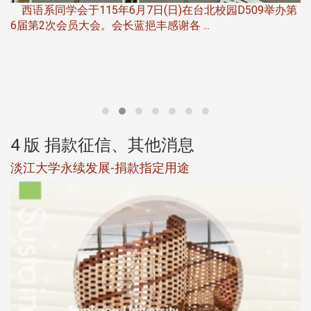
西语系同学会于115年6月7日(日)在台北校园D509举办第
6届第2次会员大会。会长蓝挹丰感谢各 ...
第
4 版 捐款征信、其他消息
淡江大学永续发展-捐款指定用途