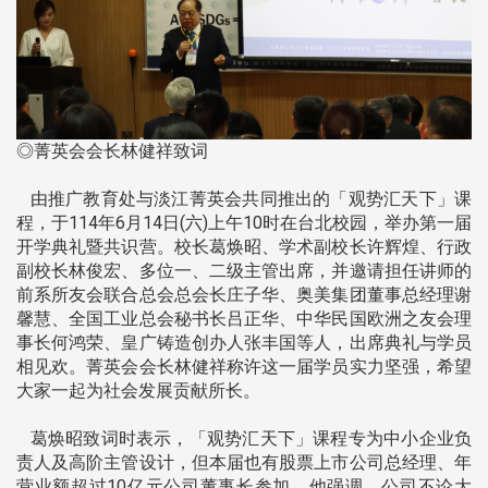
◎菁英会会长林健祥致词
由推广教育处与淡江菁英会共同推出的「观势汇天下」课
程，于114年6月14日(六)上午10时在台北校园，举办第一届
开学典礼暨共识营。校长葛焕昭、学术副校长许辉煌、行政
副校长林俊宏、多位一、二级主管出席，并邀请担任讲师的
前系所友会联合总会总会长庄子华、奥美集团董事总经理谢
馨慧、全国工业总会秘书长吕正华、中华民国欧洲之友会理
事长何鸿荣、皇广铸造创办人张丰国等人，出席典礼与学员
相见欢。菁英会会长林健祥称许这一届学员实力坚强，希望
大家一起为社会发展贡献所长。
葛焕昭致词时表示，「观势汇天下」课程专为中小企业负
责人及高阶主管设计，但本届也有股票上市公司总经理、年
营业额超过10亿元公司董事长参加。他强调，公司不论大