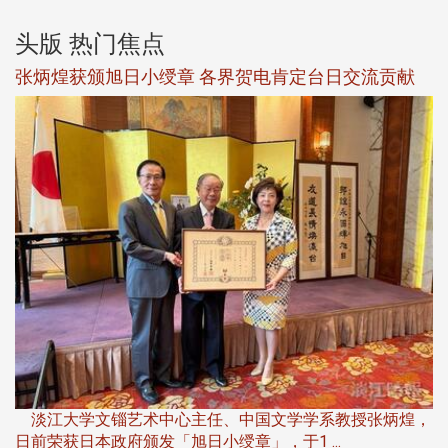
头版 热门焦点
新
张炳煌获颁旭日小绶章 各界贺电肯定台日交流贡献
淡
下
淡江大学文锱艺术中心主任、中国文学学系教授张炳煌，
日前荣获日本政府颁发「旭日小绶章」，于1 ...
董