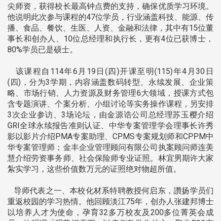
尖师资，获得校长最高钟点费的支持，确保优质学习环境。
他说明此次参与课程的47位学员，行业涵盖科技、能源、传
播、食品、餐饮、生医、人资、金融和法律，其中有15位董
事长和创办人、10位总经理和执行长，更有4位已获博士，
80%学员已是硕士。
该课程自114年6月19日(四)开课至明(115)年4月30日
(四)，分为3学期，内容涵盖数码转型、永续发展、企业策
略、市场行销、人力资源及财务管理6大领域，授课方式包
含专题演讲、个案分析、小组讨论等实务操作课程，另安排
3次企业参访、3场论坛，由金源诰公司总经理苏玉樱介绍
GRI全球永续报告准则认证、中华专案管理学会理事长许秀
影以影片介绍PMA专案助理、CPMS专案规划师和CPPM中
华专案管理师；金丰企业管理顾问有限公司执案顾问师连美
慧介绍劳资事务师、社会保险师专业证照。林宜男期许大家
紮实学习，这些价值数万元的证照绝对物超所值。
导师代表之一、本校化材系特聘教授何启东，讚扬学员们
重返校园的学习热情。他回顾淡江75年，创办人张建邦博士
以培养人才为使命，孕育32多万校友及200多位菁英会成