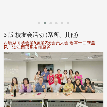
北
大
3 版 校友会活动 (系所、其他)
西语系同学会第6届第2次会员大会 瑶琴一曲来薰
风，淡江西语系友相聚首
，