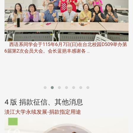
，
西语系同学会于115年6月7日(日)在台北校园D509举办第
6届第2次会员大会。会长蓝挹丰感谢各 ...
第
4 版 捐款征信、其他消息
淡江大学永续发展-捐款指定用途