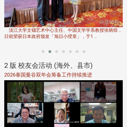
淡
下
淡江大学文锱艺术中心主任、中国文学学系教授张炳煌，
日前荣获日本政府颁发「旭日小绶章」，于1 ...
董
2 版 校友会活动 (海外、县市)
选
2026泰国曼谷双年会筹备工作持续推进
5