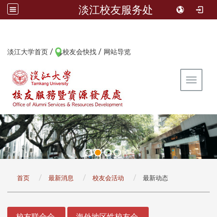
淡江校友服务处
/
/
:::
淡江大学首页
校友会快找
网站导览
Toggle 
:::
首页
最新消息
校友会活动
最新动态
:::
校友联合会
海外地区性校友会