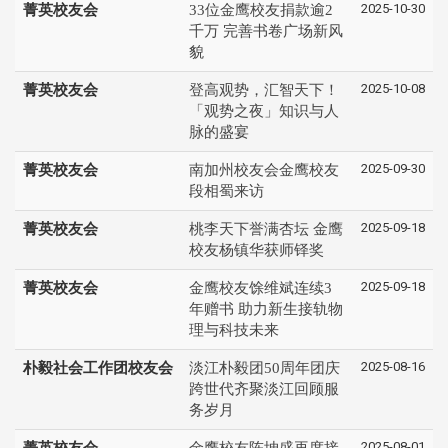
2025-10-30
菁英校友会
33位金鹰校友捐款逾2
千万 完善书卷广场新风
貌
2025-10-08
菁英校友会
登高观势，汇智天下！
「观势之夜」知识与人
脉的盛宴
2025-09-30
菁英校友会
南加州校友会金鹰校友
段相蜀来访
2025-09-18
菁英校友会
桃李天下誉满杏坛 金鹰
校友杨镇华获师铎奖
2025-09-18
菁英校友会
金鹰校友馀维斌连续3
年赠书 助力新生接轨物
理与科技未来
2025-08-16
朴毅社会工作团校友会
淡江朴毅团50周年团庆
跨世代齐聚淡江回顾服
务岁月
2025-08-01
菁英校友会
金鹰校友陈坤盛再度接