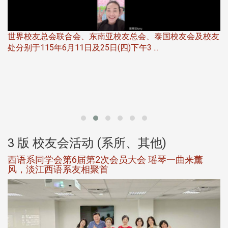
世界校友总会联合会、东南亚校友总会、泰国校友会及校友
服
处分别于115年6月11日及25日(四)下午3 ...
北
大
3 版 校友会活动 (系所、其他)
西语系同学会第6届第2次会员大会 瑶琴一曲来薰
风，淡江西语系友相聚首