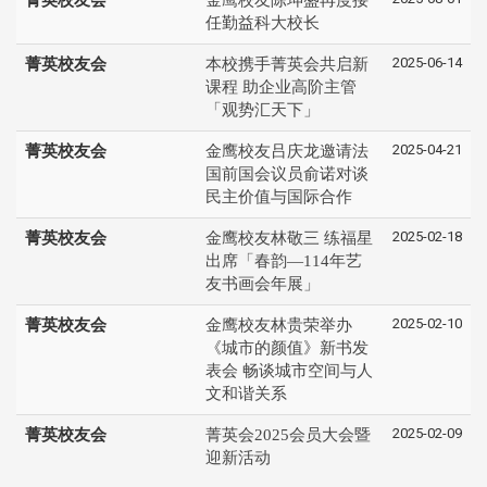
任勤益科大校长
2025-06-14
菁英校友会
本校携手菁英会共启新
课程 助企业高阶主管
「观势汇天下」
2025-04-21
菁英校友会
金鹰校友吕庆龙邀请法
国前国会议员俞诺对谈
民主价值与国际合作
2025-02-18
菁英校友会
金鹰校友林敬三 练福星
出席「春韵—114年艺
友书画会年展」
2025-02-10
菁英校友会
金鹰校友林贵荣举办
《城市的颜值》新书发
表会 畅谈城市空间与人
文和谐关系
2025-02-09
菁英校友会
菁英会2025会员大会暨
迎新活动