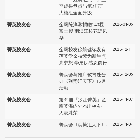
期成果盘点与第2届五
大模组全面升级
2026-01-06
菁英校友会
金鹰陈洋渊捐赠140棵
富士樱 期淡江校花绽风
华
2025-12-11
菁英校友会
金鹰校友徐航健续发有
莲奖学金持续为新生点
亮梦想 学弟妹感恩前行
2025-12-05
菁英校友会
菁英会与推广教育处合
办《观势汇天下》12月
活动
2025-11-07
菁英校友会
第39届「淡江菁英」金
鹰奖海内外杰出校友6
人获殊荣
2025-11-04
菁英校友会
菁英会《观势汇天下》-
--