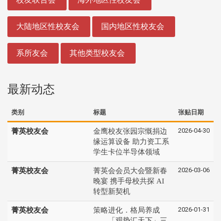
大陆地区性校友会
国内地区性校友会
系所友会
其他类型校友会
最新动态
类别
标题
张贴日期
2026-04-30
菁英校友会
金鹰校友张园宗慨捐边
缘运算设备 助力资工系
学生卡位半导体领域
2026-03-06
菁英校友会
菁英会会员大会暨新春
晚宴 携手母校共探 AI
转型新契机
2026-01-31
菁英校友会
策略进化．格局养成
——「观势汇天下」三