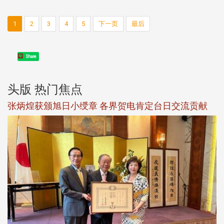
1
2
3
4
5
下一页
最后
Share
头版 热门焦点
新
张炳煌获颁旭日小绶章 各界贺电肯定台日交流贡献