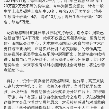
2021年9月起，每年颁发2千万元，前4年已嘉惠785名学生
20万至2万元不等的奖学金。今年为第五次颁发，计有一般
生学士班及硕博士班新生50名，每名20万元奖学金；境外
生硕博士班新生4名，每名10万元；境外生学士班新生139
名，每名5万元。
葛焕昭感谢徐航健长年以行动支持母校，迄今累计捐款已
达新台币2亿4千万元，款项不仅设立高额奖学金，更资助兴
建守谦国际会议中心，为本校推动国际化教育与提升学术声
誉打造重要场域，正是实践校训「朴实刚毅」的最佳典范。
他恭喜所有获奖学生在各系所中脱颖而出，勉励学生持续精
进，超越自己与竞争对手。最后期许大家心怀感恩，善用这
笔奖学金，未来事业有成时亦能回馈社会与母校，将这份善
意延续下去。
典礼中，资传一黄存镛代表致感谢词。他分享，高三来淡
江参加大学博览会，第一次踏入有莲厅，当时只觉厅名优
雅、环境舒适，未曾想像会以受奖者身分站在台上。在得知
「守谦」与「有莲」皆取自徐航健父母之名后，深刻感受到
这份奖学金蕴含着对父母的思念、对母校的感谢与对后辈的
期盼。「学长的精神提醒我，成功不只是一个人往上走，而