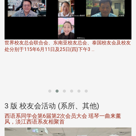
世界校友总会联合会、东南亚校友总会、泰国校友会及校友
服
处分别于115年6月11日及25日(四)下午3 ...
北
大
3 版 校友会活动 (系所、其他)
西语系同学会第6届第2次会员大会 瑶琴一曲来薰
风，淡江西语系友相聚首