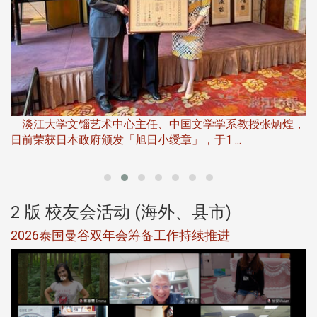
淡
下
淡江大学文锱艺术中心主任、中国文学学系教授张炳煌，
日前荣获日本政府颁发「旭日小绶章」，于1 ...
董
2 版 校友会活动 (海外、县市)
选
2026泰国曼谷双年会筹备工作持续推进
5