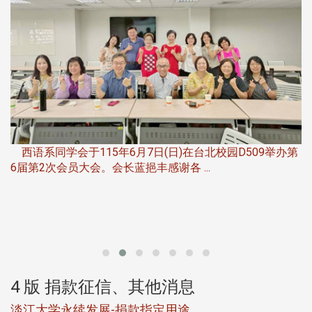
，
西语系同学会于115年6月7日(日)在台北校园D509举办第
6届第2次会员大会。会长蓝挹丰感谢各 ...
第
4 版 捐款征信、其他消息
淡江大学永续发展-捐款指定用途