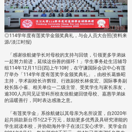
◎114学年度有莲奖学金颁奖典礼，与会人员大合照(资料来
源/淡江时报)
「感谢徐航健学长对母校的支持与回馈，引领更多学弟妹
一起努力前进，延续这份善的循环！」学生事务处生活辅导
组114年12月11日(四)上午10时，在守谦国际会议中心有莲
厅举办「114学年度有莲奖学金颁奖典礼」，由校长葛焕昭
主持，学术副校长许辉煌、行政副校长林俊宏、国际事务副
校长陈小雀、相关单位一二级主管、受奖学生与家长亲友，
逾300人共同见证管科所校友徐航健回馈母校、嘉惠学弟妹
的温暖善行，同时表达感激之意。
「有莲奖学金」系徐航健以其母亲为名所设置，自2020年
起共捐款新台币1亿2千万元，鼓励更多优秀及具研究潜能的
学生就读本校，并协助海外学子在淡江安心求学。奖学金自