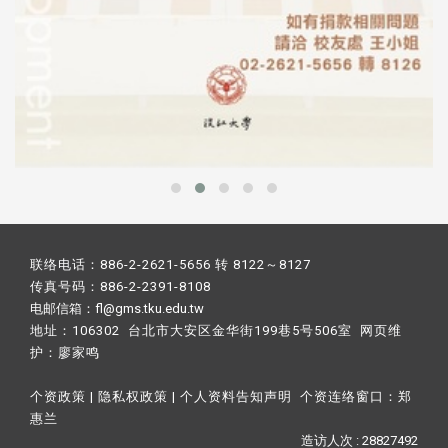
联络电话：886-2-2621-5656 转 8122～8127
传真号码：886-2-2391-8108
电邮信箱：fl@gms.tku.edu.tw
地址：106302 台北市大安区金华街199巷5号506室 网页维
护：
廖家鸣​
个资政策
|
隐私权政策
|
个人资料告知声明
个资连络窗口：
郑
惠兰
造访人次 : 28827492