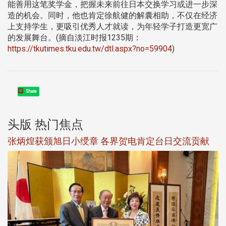
能善用这笔奖学金，把握未来前往日本交换学习或进一步深
造的机会。同时，他也肯定徐航健的解囊相助，不仅在经济
上支持学生，更吸引优秀人才就读，为年轻学子打造更宽广
的发展舞台。(摘自淡江时报1235期：
https://tkutimes.tku.edu.tw/dtl.aspx?no=59904
)
Share
头版 热门焦点
新
张炳煌获颁旭日小绶章 各界贺电肯定台日交流贡献