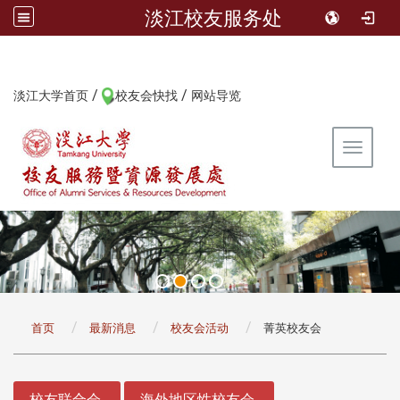
淡江校友服务处
/
/
:::
淡江大学首页
校友会快找
网站导览
Toggle 
:::
首页
最新消息
校友会活动
菁英校友会
:::
校友联合会
海外地区性校友会