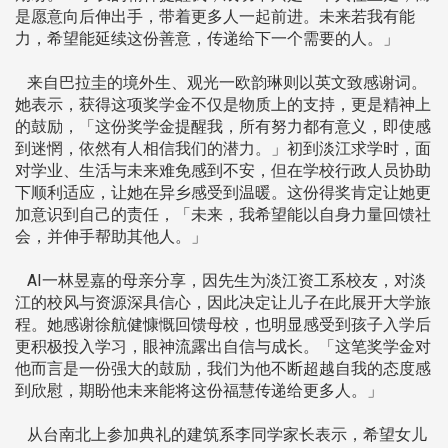
是愿意向后伸出手，带着更多人一起前进。未来若我有能
力，希望能延续这份善意，传递给下一个需要的人。」
来自巴拉圭的境外生、观光一欧韵琳则以英文致感谢词。
她表示，获得这项奖学金不仅是物质上的支持，更是精神上
的鼓励，「这份奖学金提醒我，所有努力都有意义，即使感
到迷惘，依然有人相信我们的潜力。」初到淡江求学时，面
对学业、生活与未来难免感到不安，但在学校行政人员协助
下顺利适应，让她在异乡感受到温暖。这份得奖肯定让她更
加意识到自己的责任，「未来，我希望能以自身力量回馈社
会，并伸手帮助其他人。」
AI一林昱嘉的母亲分享，因先生为淡江资工系校友，对淡
江的校风与资源深具信心，因此决定让儿子在此展开大学旅
程。她感谢徐航健慷慨回馈母校，也明显感受到孩子入学后
更积极投入学习，眼神流露出自信与成长。「这笔奖学金对
他而言是一份强大的鼓励，我们为他不断超越自我的态度感
到欣慰，期盼他未来能将这份福慧传递给更多人。」
从台南北上参加典礼的建筑系李同学家长表示，希望女儿