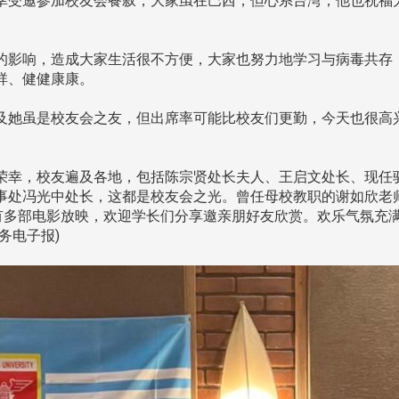
受邀参加校友会餐叙，大家虽在巴西，但心系台湾，他也祝福
跨业合作协进会第二届第
香港校友会前会长叶雅琴学姐与
会
大会于6月5日下午7时，
影响，造成大家生活很不方便，大家也努力地学习与病毒共存
杜天宝学长一家，于115年6月4日
日
园D508室举行，本校潘
祥、健健康康。
(四)返校拜访校友处，受到校友 ...
..
长、 ...
她虽是校友会之友，但出席率可能比校友们更勤，今天也很高
幸，校友遍及各地，包括陈宗贤处长夫人、王启文处长、现任
事处冯光中处长，这都是校友会之光。曾任母校教职的谢如欣老
，有多部电影放映，欢迎学长们分享邀亲朋好友欣赏。欢乐气氛充
消
4 版 捐款征信、其他消
4 版 捐款征信
务电子报)
息
息
欢迎使用「淡江大学校园征才
捐款芳名录
线上系统」