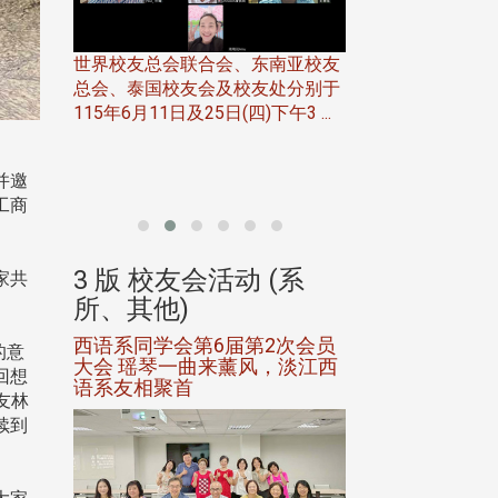
世界校友总会联合会、东南亚校友
总会、泰国校友会及校友处分别于
7日(日)
115年6月11日及25日(四)下午3 ...
务中心
北加州校友会于115
开115
晚，参加由北加州
并邀
联合会在Foster Ci ..
工商
(系
3 版 校友会活动 (系
3 版 校友会
家共
所、其他)
所、其他)
进会第2
西语系同学会第6届第2次会员
第一届淡韵杯歌
的意
大会 瑶琴一曲来薰风，淡江西
赛公开抽籤 落
回想
语系友相聚首
正、公开竞赛精
友林
续到