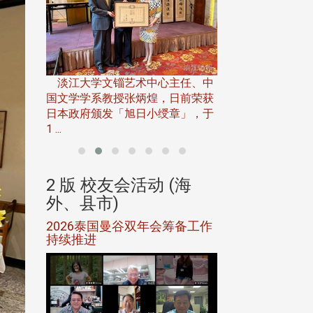
淡江大学推广教育处
13日(六)举办「
淡江大学文锱艺术中心主任、中
届开学典礼暨共识营，
15)年7
国文学学系教授张炳煌，日前荣获
事会于6月
日本政府颁发「旭日小绶章」，于
1 ...
(海
2 版 校友会活动 (海
2 版 校友会
外、县市)
外、县市)
5年年中
2026泰国曼谷双年会筹备工作
北加州校友会参
116年
持续推进
仲夏舞会 牛仔之
下届世界
欢