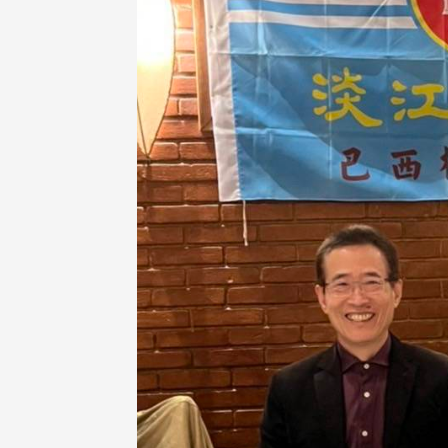
，并导入个资管理，对于校友之
人资料应尽善良管理人之责任，
于母校 ...