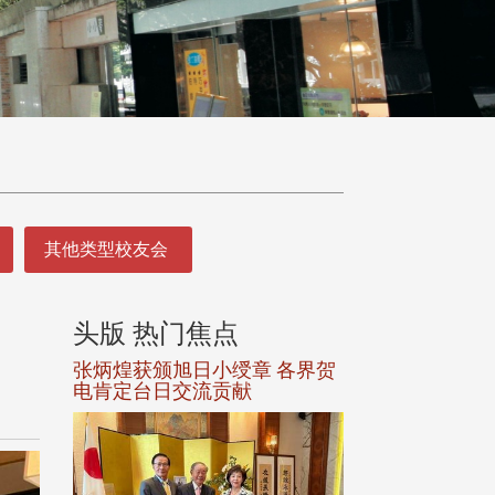
其他类型校友会
头版 热门焦点
头版 热门焦
选案报部
张炳煌获颁旭日小绶章 各界贺
观势汇天下校友
聘范巽绿
电肯定台日交流贡献