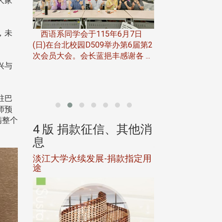
大家
一次会员
在台北校
，未
西语系同学会于115年6月7日
伯申研发
(日)在台北校园D509举办第6届第2
次会员大会。会长蓝挹丰感谢各 ...
由社团法人淡江大
兴与
合总会主办的「淡
韵杯歌唱大赛」，于11
驻巴
师预
满整个
、其他消
4 版 捐款征信、其他消
4 版 捐款
息
息
淡江大学永续发展-捐款指定用
校友个人资料保
途
母校配合「个人资