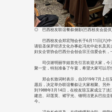
东校友会于115年6月10日(三)
台北市校友会于6月6日(六)举办
16日(二)，27名校友夥伴一同前
「新店瑠公圳知性健行活动」
◎ 巴西校友联谊餐叙侧影(巴西校友会提供
中国宁夏省参访，活 ...
领队温明正学长与副领队吕惠
姐的精 ...
巴西校友会郑宏翔会长于6月11日(六)中午，在
请驻圣保罗经济文化办事处冯光中处长及其
妇女企管协会巴西分会创会宗王信爱会长，
 版 校友会活动 (系
3 版 校友会活动 (系
司仪谢明丽学姐首先引言欢迎大家，今天
聚一堂，特别准备了午宴，希望大家可以尽
所、其他)
所、其他)
机系友会第3届第4次理监事
风保系友会兰阳探梅漫游 齐
郑会长致词时表示，自2019年7月上任
议暨系友论坛
共谱初夏欢乐乐章
愿后，决定举办联谊餐叙让大家相聚。另外
到1988年3月14日，在校友琼玉家成立
建忠、邱莲英、褚宇光、锺明洁更从巴拉圭
今。