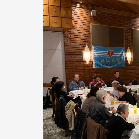
治大学主任秘书、中文系校友
校友处执行长彭春阳于115年
守正，于115年6月2日(二)率政
30日(四)荣退，为其十四年来
大学校友服务相关同仁莅临本 ...
校友服务、凝聚海内外校友情 ...
 版 校友会活动 (海
2 版 校友会活动 (海
外、县市)
外、县市)
东校友会6月活动
台北市校友会6月份活动