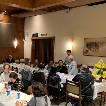
淡江大学于115年7月30日(四)举
办布达暨单位主管交接典礼。115
7月
本校校长葛焕昭将于今(1
学年度校友服务暨资源发展 ...
深耕
月31日(五)任期届满。董
24日(三)下午5时 ...
2 版 校友会活动 (海
2 版 校友会活动 
外、县市)
外、县市)
台中市校友会拜会卢秀燕市
南加州校友会召开11
长 校友交流智慧治理凝聚向
理事会议 许宗由当选
心力
会长 并获授权承办
校友双年会