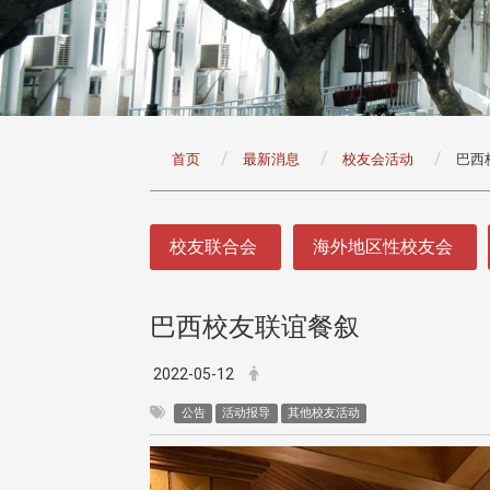
:::
首页
最新消息
校友会活动
巴西
:::
校友联合会
海外地区性校友会
巴西校友联谊餐叙
头版 热门焦点
头版 热门焦点
治大学主任秘书曾守正率队
十四载深耕校友情谊 校友
2022-05-12
访校友处 深化校友工作交
执行长彭春阳荣退 校友感
共享实务经验
相伴同行
公告
活动报导
其他校友活动