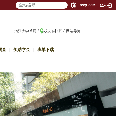
Language
登入
/
/
:::
淡江大学首页
校友会快找
网站导览
调查
奖助学金
表单下载