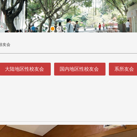
校友会
大陆地区性校友会
国内地区性校友会
系所友会
头版 热门焦点
头版 热门焦点
处
校友处新任执行长武士戎上
淡江大学董事会议改
念
任 携手校友共创淡江新里程
聘任许辉煌为校长 新
董事