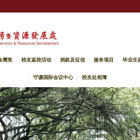
金鹰奖
校友返校活动
捐款及征信
服务项目
毕业生
守谦国际会议中心
校友处相簿