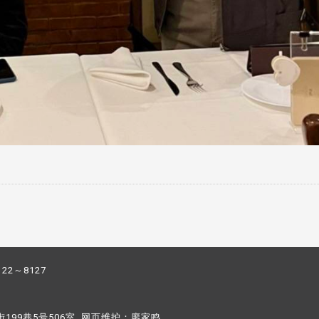
122～8127
街199巷5号506室 网页维护：
廖家鸣​