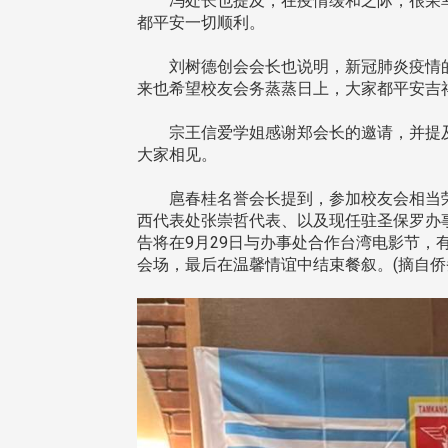
冯处长也提及，在疫情缓和之际，很荣幸
都平安一切顺利。
在连日大雨阴霾下，风保系友
刘树德创会会长也说明，新冠肺炎疫情的
在115年6月27日(六)举办的一
来也希望校友会务蒸蒸日上，大家都平安吉
游，神奇迎来超幸运好天气。大 .
江大学电子与电机系友会于115
宗王信爱学姐感谢郑会长的邀请，并提及
6月28日在台北校区盛大举办
大家相见。
无人科技与前瞻应用论坛」，特
请 ...
扈春桂名誉会长提到，参加校友会相当荣
西代表处张崇哲代表、以及现任驻圣保罗办
告将在9月29日与办事处合作台湾电影节
4 版 捐款征信、其他消
4 版 捐款征信、其他
会场，最后在温馨情谊中结束餐叙。(摘自侨
息
息
友个人资料保护声明
欢迎订阅校友e报！
校配合「个人资料保护法」之施