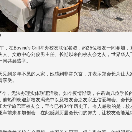
南加州校友会于115年6月2
台中市校友会于115年6月24日
在美国洛杉矶华侨文教服
，在
)
(三)举办拜会台中市政府活动。参
（洛侨文化中心）会议室召
玲学
访团由母校战略所所长李大中、 ...
...
Bovinu's Grill举办校友联谊餐叙，约25位校友一同参加，
夫人、文教中心刘俊男主任、长期以来的校友会之友，世界华人
一同共襄盛举。
3 版 校友会活动 (系
3 版 校友会活动 
见到多年不见的大家，她感到非常兴奋，并表示郑会长为让大
情享受。
所、其他)
所、其他)
聚
【校友来访】香港校友会前会
邱孝贤接任跨业合作协
至今，无法办理实体联谊活动。如今疫情渐缓，在谘询几位学长
长叶雅琴、杜天宝学长
届理事长
，他热烈欢迎新校友冯光中以及校友会之友宗王信爱与会。会长
了淡江大学旅巴西校友会，至今已有34年历史了。令人感动的是，校
驱车前来参加创会，在此感谢历届会长们的努力，让校友会能延