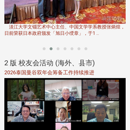
淡
下
淡江大学文锱艺术中心主任、中国文学学系教授张炳煌，
日前荣获日本政府颁发「旭日小绶章」，于1 ...
董
2 版 校友会活动 (海外、县市)
选
2026泰国曼谷双年会筹备工作持续推进
5