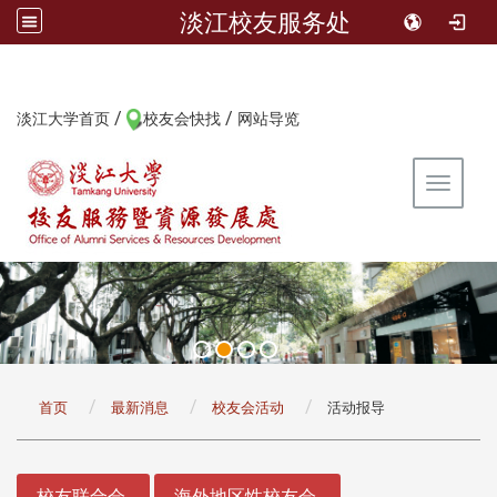
淡江校友服务处
/
/
:::
淡江大学首页
校友会快找
网站导览
Toggle 
:::
首页
最新消息
校友会活动
活动报导
:::
校友联合会
海外地区性校友会