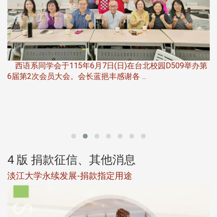
，
西语系同学会于115年6月7日(日)在台北校园D509举办第
6届第2次会员大会。会长蓝挹丰感谢各 ...
第
4 版 捐款征信、其他消息
淡江大学永续发展-捐款指定用途