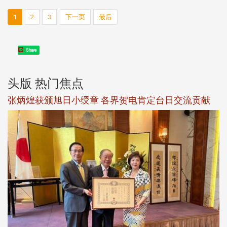
1
2
3
下一页
最后
Share
头版 热门焦点
新
张炳煌获颁旭日小绶章 各界贺电肯定台日交流贡献