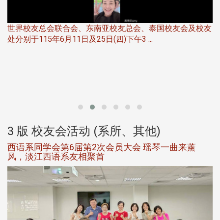
世界校友总会联合会、东南亚校友总会、泰国校友会及校友
服
处分别于115年6月11日及25日(四)下午3 ...
北
大
3 版 校友会活动 (系所、其他)
西语系同学会第6届第2次会员大会 瑶琴一曲来薰
风，淡江西语系友相聚首