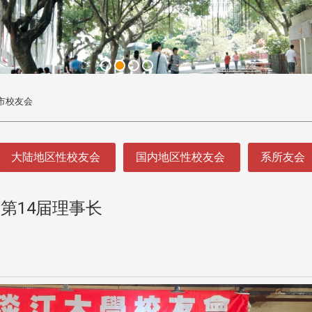
市校友会
大陆地区性校友会
国内地区性校友会
系所友会
第14届理事长
头版 热门焦点
头版 热门焦点
处
校友处新任执行长武士戎上
淡江大学董事会议改
念
任 携手校友共创淡江新里程
聘任许辉煌为校长 新
董事