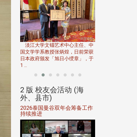
淡江大学推广教育处
13日(六)举办「
淡江大学文锱艺术中心主任、中
届开学典礼暨共识营，
15)年7
国文学学系教授张炳煌，日前荣获
事会于6月
日本政府颁发「旭日小绶章」，于
1 ...
(海
2 版 校友会活动 (海
2 版 校友会
外、县市)
外、县市)
5年年中
2026泰国曼谷双年会筹备工作
北加州校友会参
116年
持续推进
仲夏舞会 牛仔之
下届世界
欢