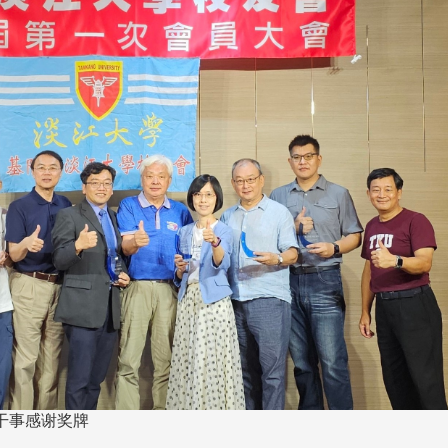
淡江大学于115年7月30日(四)举
办布达暨单位主管交接典礼。115
7月
本校校长葛焕昭将于今(1
学年度校友服务暨资源发展 ...
深耕
月31日(五)任期届满。董
24日(三)下午5时 ...
2 版 校友会活动 (海
2 版 校友会活动 
外、县市)
外、县市)
台中市校友会拜会卢秀燕市
南加州校友会召开11
长 校友交流智慧治理凝聚向
理事会议 许宗由当选
心力
会长 并获授权承办
校友双年会
干事感谢奖牌