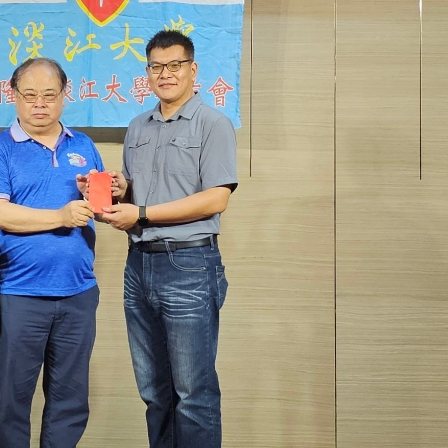
淡江大学于115年7月30日(四)举
办布达暨单位主管交接典礼。115
7月
本校校长葛焕昭将于今(1
学年度校友服务暨资源发展 ...
深耕
月31日(五)任期届满。董
24日(三)下午5时 ...
2 版 校友会活动 (海
2 版 校友会活动 
外、县市)
外、县市)
台中市校友会拜会卢秀燕市
南加州校友会召开11
长 校友交流智慧治理凝聚向
理事会议 许宗由当选
心力
会长 并获授权承办
校友双年会