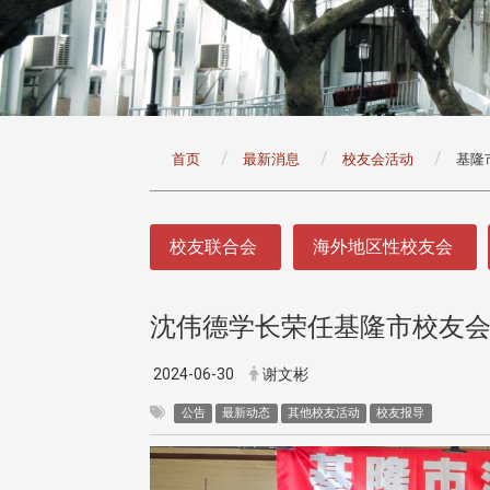
:::
首页
最新消息
校友会活动
基隆
:::
校友联合会
海外地区性校友会
沈伟德学长荣任基隆市校友会
头版 热门焦点
头版 热门焦点
治大学主任秘书曾守正率队
十四载深耕校友情谊 校友
2024-06-30
谢文彬
访校友处 深化校友工作交
执行长彭春阳荣退 校友感
共享实务经验
相伴同行
公告
最新动态
其他校友活动
校友报导