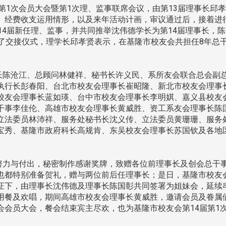
届第1次会员大会暨第1次理、监事联席会议，由第13届理事长邱
、经费收支运用情形，以及来年活动计画，审议通过后，接着进
14届新任理、监事，并共同推举沈伟德学长为第14届理事长，
成了交接仪式，理学长邱孝贤表示，在基隆市校友会共担任8年总
南加州校友会于115年6月2
台中市校友会于115年6月24日
在美国洛杉矶华侨文教服
，在
(三)举办拜会台中市政府活动。参
（洛侨文化中心）会议室召
玲学
陈沧江、总顾问林健祥、秘书长许义民、系所友会联合总会副
访团由母校战略所所长李大中、 ...
...
执行长彭春阳、台北市校友会理事长崔昭隆、新北市校友会理事
校友会理事长蓝如瑛、台中市校友会理事长李明娸、嘉义县校友
干事李佳伦、高雄市校友会理事长黄威胜、资工系友会理事长陈
立法委员林沛祥、服务处秘书长沈义传、立法委员黄珊珊、服务
3 版 校友会活动 (系
3 版 校友会活动 
宝秀、基隆市政府科长高规肯、东吴校友会理事长苏国钦及各地
所、其他)
所、其他)
聚
【校友来访】香港校友会前会
邱孝贤接任跨业合作协
力与付出，秘密制作感谢奖牌，致赠各位前理事长及创会总干
长叶雅琴、杜天宝学长
届理事长
也都特别准备贺礼，赠与两位前后任理事长；是日，基隆市校友
证下，由理事长沈伟德及理事长陈国彰共同签署为姐妹会，延续
用餐及欢唱，期间高雄市校友会理事长黄威胜，邀请会员及眷属
会会员大会，餐会结束宾主尽欢，也为基隆市校友会第14届第1