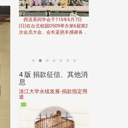
一次会员
在台北校
西语系同学会于115年6月7日
伯申研发
(日)在台北校园D509举办第6届第2
次会员大会。会长蓝挹丰感谢各 ...
由社团法人淡江大
合总会主办的「淡
韵杯歌唱大赛」，于11
、其他消
4 版 捐款征信、其他消
4 版 捐款
息
息
淡江大学永续发展-捐款指定用
校友个人资料保
途
母校配合「个人资