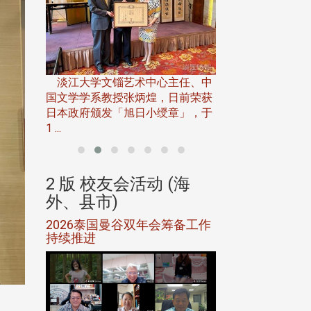
淡江大学推广教育处
13日(六)举办「
淡江大学文锱艺术中心主任、中
届开学典礼暨共识营，
15)年7
国文学学系教授张炳煌，日前荣获
事会于6月
日本政府颁发「旭日小绶章」，于
1 ...
(海
2 版 校友会活动 (海
2 版 校友会
外、县市)
外、县市)
5年年中
2026泰国曼谷双年会筹备工作
北加州校友会参
116年
持续推进
仲夏舞会 牛仔之
下届世界
欢