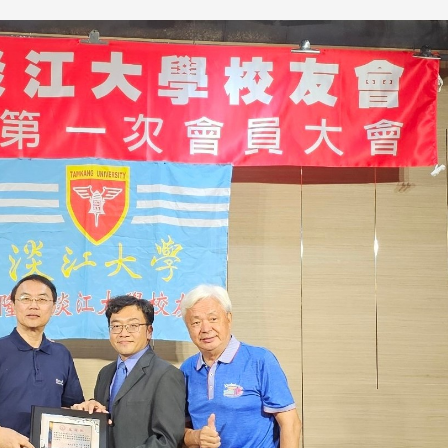
跨业合作协进会第二届第
香港校友会前会长叶雅琴学姐与
会
大会于6月5日下午7时，
杜天宝学长一家，于115年6月4日
日
园D508室举行，本校潘
(四)返校拜访校友处，受到校友 ...
..
长、 ...
消
4 版 捐款征信、其他消
4 版 捐款征信
息
息
欢迎使用「淡江大学校园征才
捐款芳名录
线上系统」