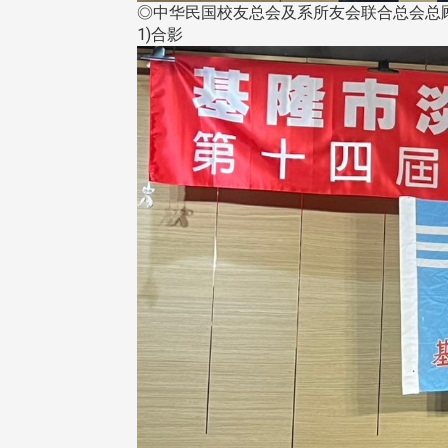
◎中华民国校友总会及系所友会联合总会总顾
1)合影
东校友会于115年6月10日(三)
台北市校友会于6月6日(六)举办
16日(二)，27名校友夥伴一同前
「新店瑠公圳知性健行活动」
中国宁夏省参访，活 ...
领队温明正学长与副领队吕惠
姐的精 ...
 版 校友会活动 (系
3 版 校友会活动 (系
所、其他)
所、其他)
机系友会第3届第4次理监事
风保系友会兰阳探梅漫游 齐
议暨系友论坛
共谱初夏欢乐乐章