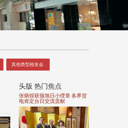
其他类型校友会
头版 热门焦点
头版 热门焦
选案报部
张炳煌获颁旭日小绶章 各界贺
观势汇天下校友
聘范巽绿
电肯定台日交流贡献