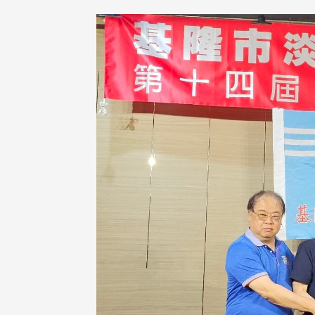
在连日大雨阴霾下，风保系友
在115年6月27日(六)举办的一
游，神奇迎来超幸运好天气。大 .
江大学电子与电机系友会于115
6月28日在台北校区盛大举办
无人科技与前瞻应用论坛」，特
请 ...
4 版 捐款征信、其他消
4 版 捐款征信、其他
息
息
友个人资料保护声明
欢迎订阅校友e报！
校配合「个人资料保护法」之施