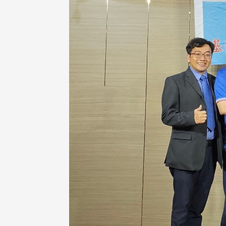
治大学主任秘书、中文系校友
校友处执行长彭春阳于115年
守正，于115年6月2日(二)率政
30日(四)荣退，为其十四年来
大学校友服务相关同仁莅临本 ...
校友服务、凝聚海内外校友情 ...
 版 校友会活动 (海
2 版 校友会活动 (海
外、县市)
外、县市)
东校友会6月活动
台北市校友会6月份活动