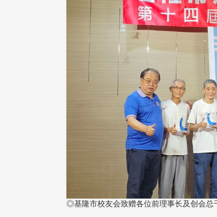
治大学主任秘书、中文系校友
校友处执行长彭春阳于115年
守正，于115年6月2日(二)率政
30日(四)荣退，为其十四年来
大学校友服务相关同仁莅临本 ...
校友服务、凝聚海内外校友情 ...
 版 校友会活动 (海
2 版 校友会活动 (海
外、县市)
外、县市)
东校友会6月活动
台北市校友会6月份活动
◎基隆市校友会致赠各位前理事长及创会总