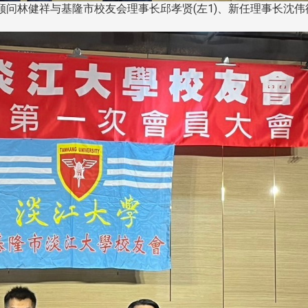
问林健祥与基隆市校友会理事长邱孝贤(左1)、新任理事长沈伟
南加州校友会于115年6月2
台中市校友会于115年6月24日
在美国洛杉矶华侨文教服
，在
(三)举办拜会台中市政府活动。参
（洛侨文化中心）会议室召
玲学
访团由母校战略所所长李大中、 ...
...
3 版 校友会活动 (系
3 版 校友会活动 
所、其他)
所、其他)
聚
【校友来访】香港校友会前会
邱孝贤接任跨业合作协
长叶雅琴、杜天宝学长
届理事长