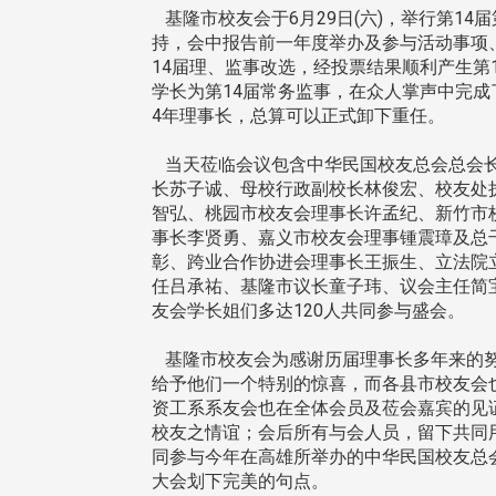
基隆市校友会于6月29日(六)，举行第14
持，会中报告前一年度举办及参与活动事项
14届理、监事改选，经投票结果顺利产生第
学长为第14届常务监事，在众人掌声中完
东校友会于115年6月10日(三)
台北市校友会于6月6日(六)举办
4年理事长，总算可以正式卸下重任。
16日(二)，27名校友夥伴一同前
「新店瑠公圳知性健行活动」
中国宁夏省参访，活 ...
领队温明正学长与副领队吕惠
当天莅临会议包含中华民国校友总会总会长
姐的精 ...
长苏子诚、母校行政副校长林俊宏、校友处
智弘、桃园市校友会理事长许孟纪、新竹市
事长李贤勇、嘉义市校友会理事锺震璋及总
彰、跨业合作协进会理事长王振生、立法院
 版 校友会活动 (系
3 版 校友会活动 (系
任吕承祐、基隆市议长童子玮、议会主任简
所、其他)
所、其他)
友会学长姐们多达120人共同参与盛会。
机系友会第3届第4次理监事
风保系友会兰阳探梅漫游 齐
基隆市校友会为感谢历届理事长多年来的努
议暨系友论坛
共谱初夏欢乐乐章
给予他们一个特别的惊喜，而各县市校友会
资工系系友会也在全体会员及莅会嘉宾的见
校友之情谊；会后所有与会人员，留下共同
同参与今年在高雄所举办的中华民国校友总
大会划下完美的句点。