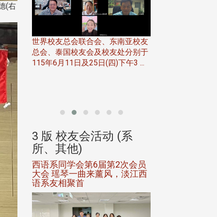
德(右
世界校友总会联合会、东南亚校友
总会、泰国校友会及校友处分别于
7日(日)
115年6月11日及25日(四)下午3 ...
务中心
北加州校友会于115
开115
晚，参加由北加州
联合会在Foster Ci ..
(系
3 版 校友会活动 (系
3 版 校友会
所、其他)
所、其他)
进会第2
西语系同学会第6届第2次会员
第一届淡韵杯歌
大会 瑶琴一曲来薰风，淡江西
赛公开抽籤 落
语系友相聚首
正、公开竞赛精