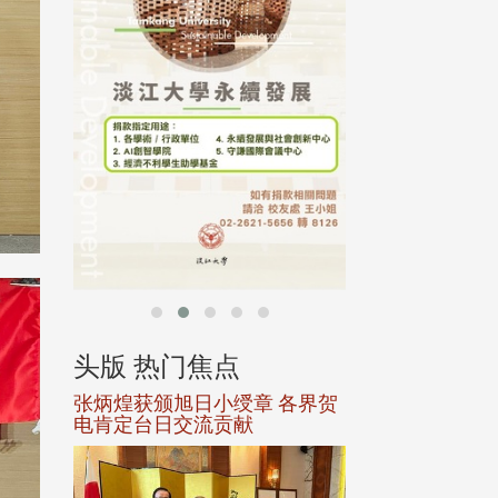
行，并导入个资管
个人资料应尽善良
并于母校 ...
头版 热门焦点
头版 热门焦
选案报部
张炳煌获颁旭日小绶章 各界贺
观势汇天下校友
聘范巽绿
电肯定台日交流贡献