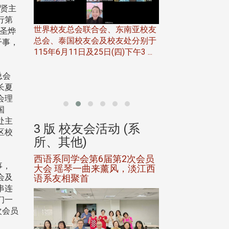
孝贤主
行第
世界校友总会联合会、东南亚校友
陈圣烨
总会、泰国校友会及校友处分别于
干事，
7日(日)
115年6月11日及25日(四)下午3 ...
务中心
北加州校友会于115
开115
总会
晚，参加由北加州
长夏
联合会在Foster Ci ..
会理
国
处主
(系
3 版 校友会活动 (系
3 版 校友会
区校
所、其他)
所、其他)
进会第2
西语系同学会第6届第2次会员
第一届淡韵杯歌
事，
大会 瑶琴一曲来薰风，淡江西
赛公开抽籤 落
会及
语系友相聚首
正、公开竞赛精
串连
们一
次会员