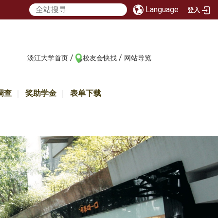
Language
登入
/
/
:::
淡江大学首页
校友会快找
网站导览
调查
奖助学金
表单下载