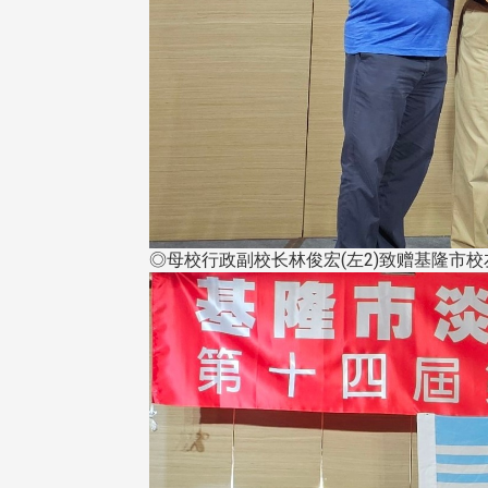
，并导入个资管理，对于校友之
人资料应尽善良管理人之责任，
于母校 ...
◎母校行政副校长林俊宏(左2)致赠基隆市校
头版 热门焦点
头版 热门焦点
治大学主任秘书曾守正率队
十四载深耕校友情谊 校友
访校友处 深化校友工作交
执行长彭春阳荣退 校友感
共享实务经验
相伴同行