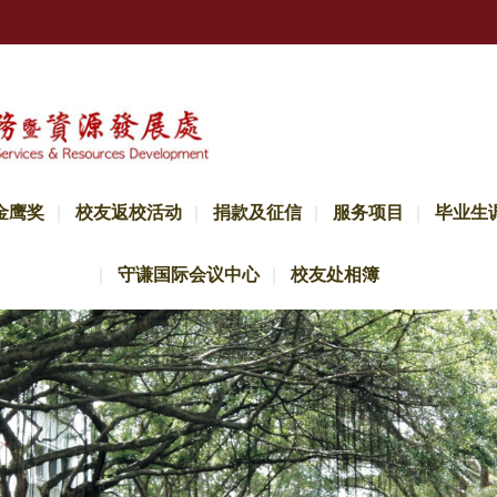
金鹰奖
校友返校活动
捐款及征信
服务项目
毕业生
守谦国际会议中心
校友处相簿