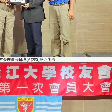
友会理事长邱孝贤(左3)感谢奖牌
头版 热门焦点
头版 热门焦点
处
校友处新任执行长武士戎上
淡江大学董事会议改
念
任 携手校友共创淡江新里程
聘任许辉煌为校长 新
董事