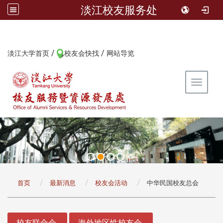
淡江校友服务处
/
/
:::
淡江大学首页
校友会快找
网站导览
Toggle 
:::
首页
最新消息
校友会活动
中华民国校友总会
:::
校友联合会
海外地区性校友会