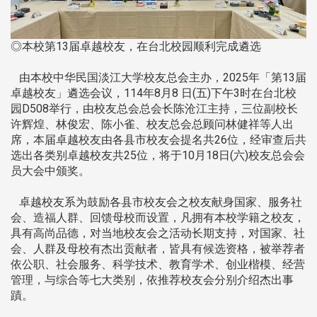
◎本校第13届卓越校友，在台北校园顺利完成遴选
由本校中华民国淡江大学校友总会主办，2025年「第13届
卓越校友」遴选会议，114年8月8 日(五)下午3时在台北校
园D508举行，由校友总会总会长陈沧江主持，三位副校长
许辉煌、林俊宏、陈小雀、校友总会总顾问林健祥等人出
席，本届卓越校友由各县市校友会提名共26位，经审查后共
选出各类别卓越校友共25位，将于10月18日(六)校友总会会
员大会中颁奖。
卓越校友系为鼓励各县市校友会之校友献身国家、服务社
会、造福人群、回馈母校而设置，凡拥有本校学籍之校友，
具有高尚品德，对当地校友会之活动长期支持，对国家、社
会、人群及母校有杰出贡献者，皆具有候选资格，被举荐者
依公职、社会服务、科学技术、教育学术、创业楷模、经营
管理，与综合等七大类别，依推荐校友会分别介绍杰出事
蹟。