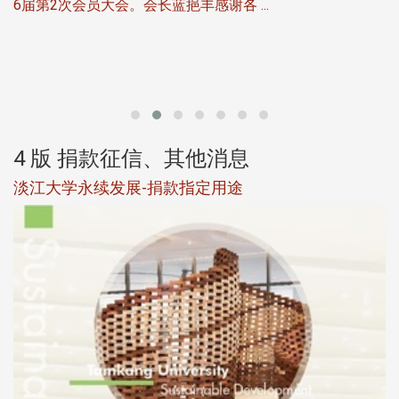
6届第2次会员大会。会长蓝挹丰感谢各 ...
第
4 版 捐款征信、其他消息
淡江大学永续发展-捐款指定用途
于