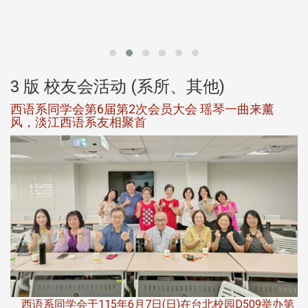
北
大
3 版 校友会活动 (系所、其他)
西语系同学会第6届第2次会员大会 瑶琴一曲来薰
风，淡江西语系友相聚首
，
西语系同学会于115年6月7日(日)在台北校园D509举办第