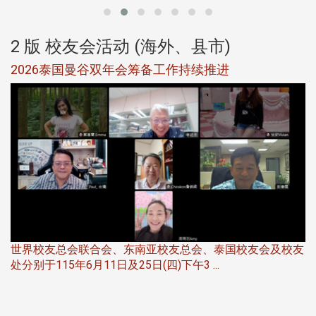
2 版 校友会活动 (海外、县市)
选
2026泰国曼谷双年会筹备工作持续推进
5
世界校友总会联合会、东南亚校友总会、泰国校友会及校友
服
处分别于115年6月11日及25日(四)下午3 ...