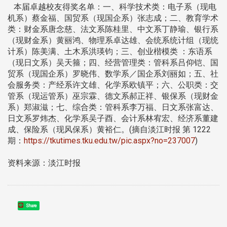
本届卓越校友得奖名单：一、科学技术类：电子系（现电
机系）蔡金福、国贸系（现国企系）张志成；二、教育学术
类：财金系唐念慈、法文系陈桂里、中文系丁静瑜、银行系
（现财金系）黄丽鸿、物理系卓达雄、会统系统计组（现统
计系）陈美满、土木系洪瑛钧；三、创业楷模类 ：东语系
（现日文系）吴天箍；四、经营管理类：管科系吕仰铠、国
贸系（现国企系）罗晓伟、数学系／国企系刘丽如；五、社
会服务类：产经系许文雄、化学系欧镇平；六、公职类：交
管系（现运管系）巫宗霖、德文系郝正祥、银保系（现财金
系）郑淑滋；七、综合类：管科系李万福、日文系张富达、
日文系罗炜杰、化学系吴子酉、会计系林宥宏、经济系董建
成、保险系（现风保系）黄裕仁。(摘自淡江时报 第 1222
期：
https://tkutimes.tku.edu.tw/pic.aspx?no=237007
)
资料来源：淡江时报
Share