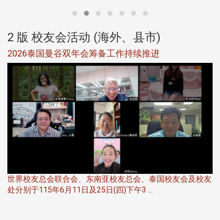
2 版 校友会活动 (海外、县市)
选
2026泰国曼谷双年会筹备工作持续推进
5
世界校友总会联合会、东南亚校友总会、泰国校友会及校友
服
处分别于115年6月11日及25日(四)下午3 ...