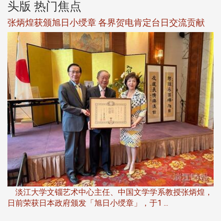
头版 热门焦点
新
张炳煌获颁旭日小绶章 各界贺电肯定台日交流贡献
淡
下
淡江大学文锱艺术中心主任、中国文学学系教授张炳煌，
日前荣获日本政府颁发「旭日小绶章」，于1 ...
董