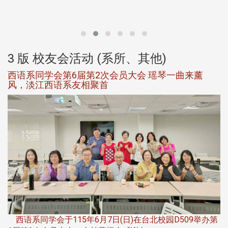
北
大
3 版 校友会活动 (系所、其他)
西语系同学会第6届第2次会员大会 瑶琴一曲来薰
风，淡江西语系友相聚首
，
西语系同学会于115年6月7日(日)在台北校园D509举办第