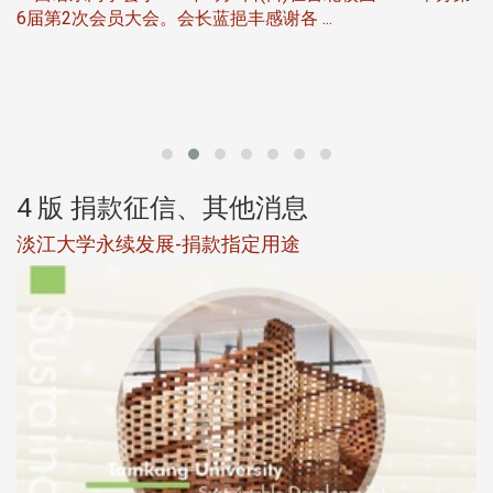
6届第2次会员大会。会长蓝挹丰感谢各 ...
第
4 版 捐款征信、其他消息
淡江大学永续发展-捐款指定用途
于