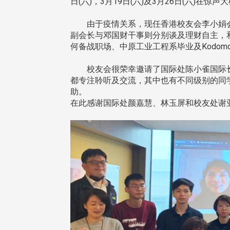
日(六)，3月19日(六)及3月26日(六)在
由于疫情关系，现任香港校友会李小娟会
副会长与邓国财干事则分别谈及理财自主，
何备战职场、中原工业工程系毕业及Kodo
校友会很荣幸邀请了国际处陈小雀国际长
都专注聆听及交流，其中也有不同级别的同
助。
在此感谢国际处颜嘉慧、林玉屏和校友处谢