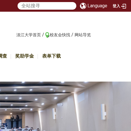
Language
登入
/
/
:::
淡江大学首页
校友会快找
网站导览
调查
奖助学金
表单下载