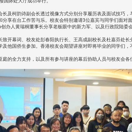
惊声大楼国际处大厅成功举行。
长及柯韵诗副会长透过视像方式分别分享履历表及面试技巧，与
和分享在台工作苦与乐。校友会特别邀请3位嘉宾与同学们面对
mo创办人黄瑞桐董事长分享老板眼中的新力军、以及行政院陆委
致开幕词、校友处彭春阳执行长、王高成副校长及杜嘉芬处长分
学及他国侨生参加。香港校友会期望讲座对即将毕业的同学们，
亚庭的全力支持，以及所有参与讲座的幕后协助人员与校友会各