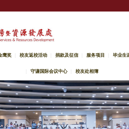
金鹰奖
校友返校活动
捐款及征信
服务项目
毕业生
守谦国际会议中心
校友处相簿