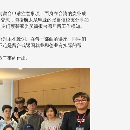
留台申请注意事项，而身在台湾的麦业成
面交流，包括航太糸毕业的张自强校友分享如
会专门蔡碧家委员简报台湾居留工作须知。
别主礼致词。在每一部曲的讲座，同学们
不论是留台或返国就业和创业有实际的帮
位干事的付出。