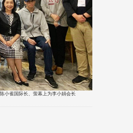
)陈小雀国际长、萤幕上为李小娟会长