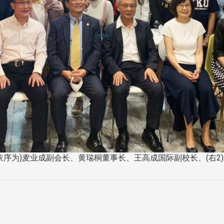
依序为)麦业成副会长、黄瑞桐董事长、王高成国际副校长、(右2