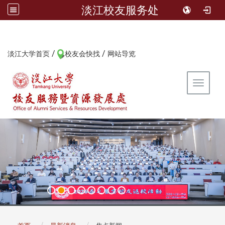
淡江校友服务处
/
/
:::
淡江大学首页
校友会快找
网站导览
Toggle 
:::