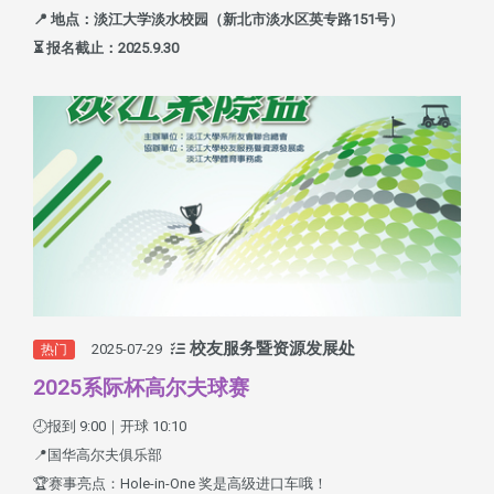
📍 地点：淡江大学淡水校园（新北市淡水区英专路151号）
⏳ 报名截止：2025.9.30
校友服务暨资源发展处
2025-07-29
热门
2025系际杯高尔夫球赛
🕘报到 9:00｜开球 10:10
📍国华高尔夫俱乐部
🏆赛事亮点：Hole-in-One 奖是高级进口车哦！