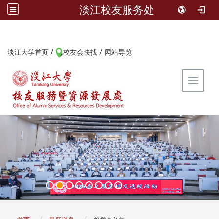
淡江校友服务处
/
/
:::
淡江大学首页
校友会快找
网站导览
Toggle 
:::