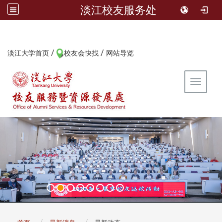
淡江校友服务处
/
/
:::
淡江大学首页
校友会快找
网站导览
Toggle 
:::