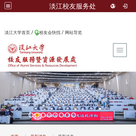
淡江校友服务处
/
/
:::
淡江大学首页
校友会快找
网站导览
Toggle 
:::