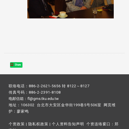
Share
联络电话：886-2-2621-5656 转 8122～8127
传真号码：886-2-2391-8108
电邮信箱：fl@gms.tku.edu.tw
地址：106302 台北市大安区金华街199巷5号506室 网页维
护：
廖家鸣​
个资政策
|
隐私权政策
|
个人资料告知声明
个资连络窗口：
郑