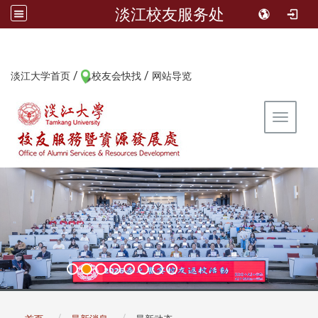
淡江校友服务处
/
/
:::
淡江大学首页
校友会快找
网站导览
Toggle 
:::