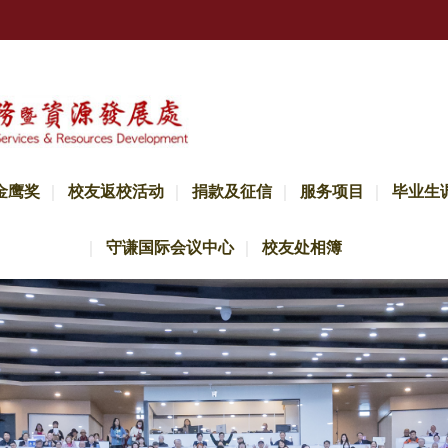
金鹰奖
校友返校活动
捐款及征信
服务项目
毕业生
守谦国际会议中心
校友处相簿