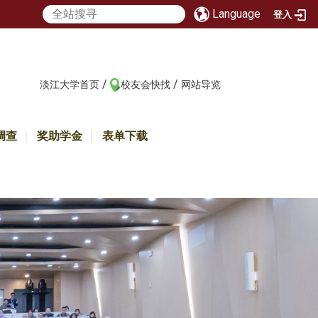
Language
登入
/
/
:::
淡江大学首页
校友会快找
网站导览
调查
奖助学金
表单下载