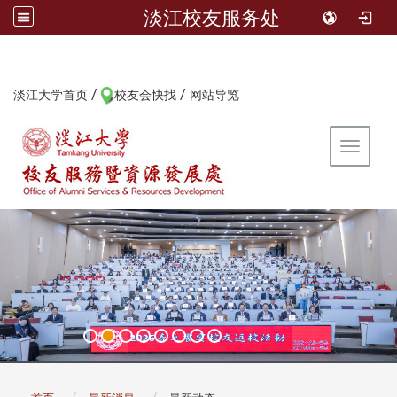
淡江校友服务处
/
/
:::
淡江大学首页
校友会快找
网站导览
Toggle 
:::