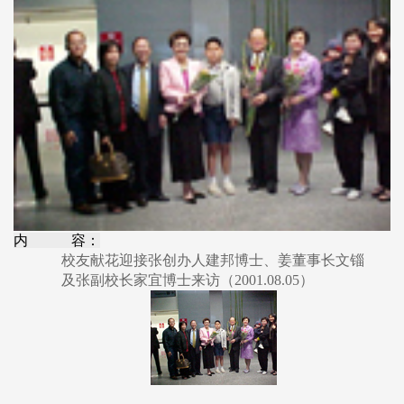
内 容：
校友献花迎接张创办人建邦博士、姜董事长文锱
及张副校长家宜博士来访（2001.08.05）