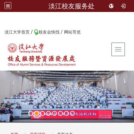
淡江校友服务处
/
/
:::
淡江大学首页
校友会快找
网站导览
Toggle 
:::