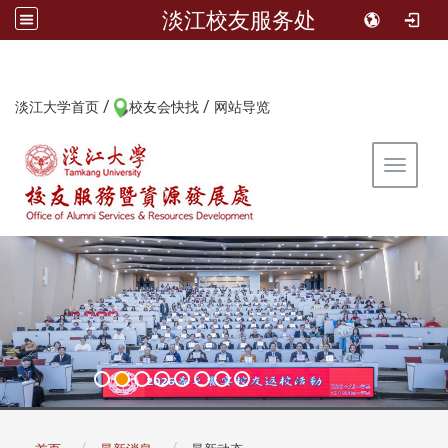
淡江校友服务处
/
/
:::
淡江大学首页
校友会快找
网站导览
Toggle 
:::