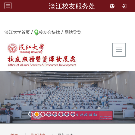
淡江校友服务处
/
/
:::
淡江大学首页
校友会快找
网站导览
Toggle 
:::