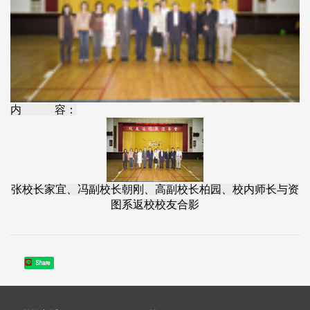
内 容：
张校长家宜、冯副校长朝刚、高副校长柏园、校内师长与资
图系返校校友合影
Share