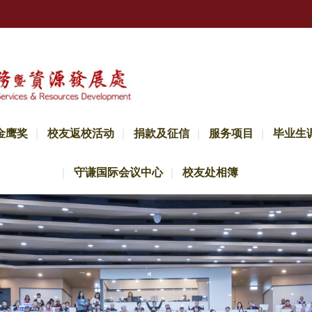
金鹰奖
校友返校活动
捐款及征信
服务项目
毕业生
守谦国际会议中心
校友处相簿