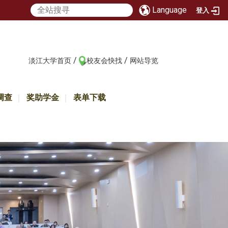
Language
登入
/
/
:::
淡江大学首页
校友会快找
网站导览
调查
奖助学金
表单下载