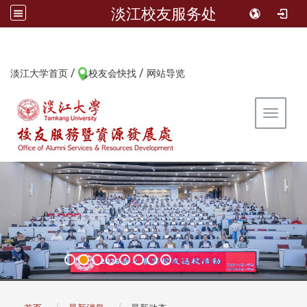
淡江校友服务处
/
/
:::
淡江大学首页
校友会快找
网站导览
Toggle 
:::