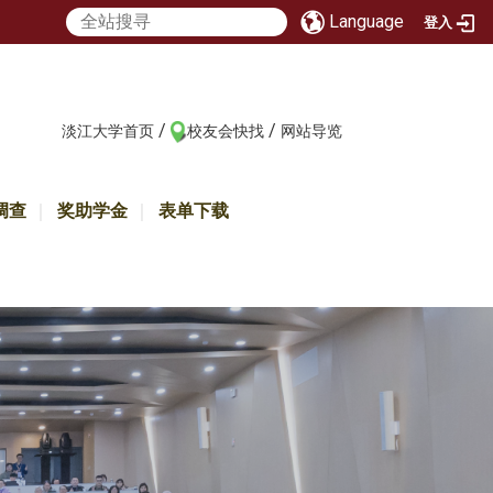
Language
登入
/
/
:::
淡江大学首页
校友会快找
网站导览
调查
奖助学金
表单下载