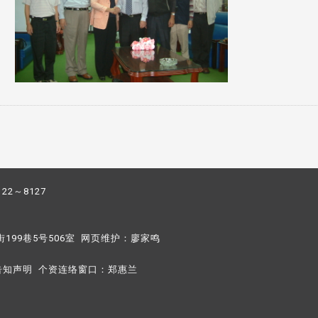
122～8127
街199巷5号506室 网页维护：
廖家鸣​
告知声明
个资连络窗口：
郑惠兰