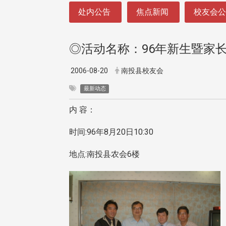
:::
处内公告
焦点新闻
校友会
◎活动名称：96年新生暨家
2006-08-20
南投县校友会
最新动态
内 容：
时间:96年8月20日10:30
地点:南投县农会6楼