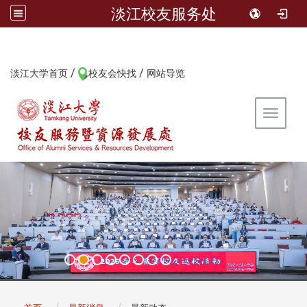
淡江校友服务处
/
/
:::
淡江大学首页
校友会快找
网站导览
Toggle 
:::