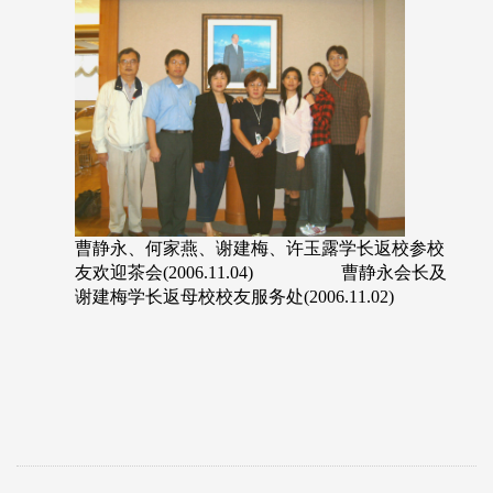
曹静永、何家燕、谢建梅、许玉露学长返校参校
友欢迎茶会(2006.11.04) 曹静永会长及
谢建梅学长返母校校友服务处(2006.11.02)