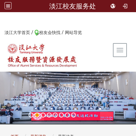
淡江校友服务处
/
/
:::
淡江大学首页
校友会快找
网站导览
Toggle 
:::