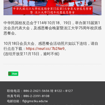
中华民国校友总会于114年10月18、19日，举办第15届第1
次会员代表大会，及感恩餐会晚宴暨淡江大学75周年校庆感
恩餐会。
10月18日会员大会、感恩餐会活动照片如以下连结，请自
行点击下载：
https://reurl.cc/7b2Ne9
。
(连结开放至11月15日，逾时不候)
Share
联络电话：886-2-2621-5656 转 8122～8127
传真号码：886-2-2391-8108
电邮信箱：fl@gms.tku.edu.tw