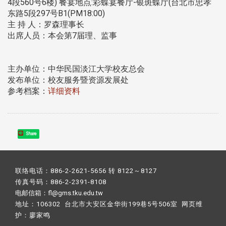
4段560号6楼) 餐宴地点:彩蝶宴餐厅-银斑蝶厅(台北市忠孝
东路5段297号B1(PM18:00)
主 持 人：罗森理事长
出席人员：本会第7届理、监事
主办单位：中华民国淡江大学校友总会
发布单位：校友服务暨资源发展处
参考档案：
详细资料
Share
联络电话：886-2-2621-5656 转 8122～8127
传真号码：886-2-2391-8108
电邮信箱：fl@gms.tku.edu.tw
地址：106302 台北市大安区金华街199巷5号506室 网页维
护：
廖家鸣​