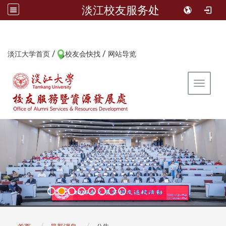
淡江校友服务处
/
/
:::
淡江大学首页
校友会快找
网站导览
Toggle 
:::