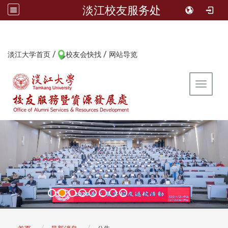
淡江校友服务处
/
/
:::
淡江大学首页
校友会快找
网站导览
Toggle 
:::