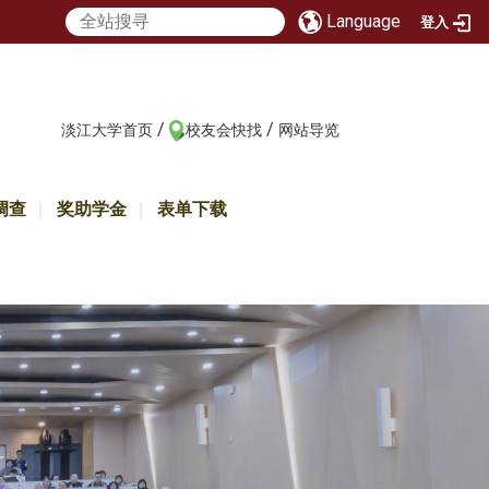
Language
登入
/
/
:::
淡江大学首页
校友会快找
网站导览
调查
奖助学金
表单下载