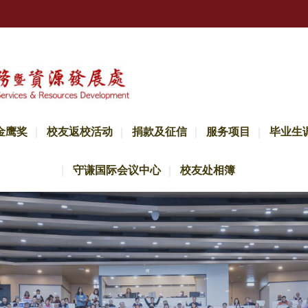
金鹰奖
校友返校活动
捐款及征信
服务项目
毕业生
守谦国际会议中心
校友处相簿