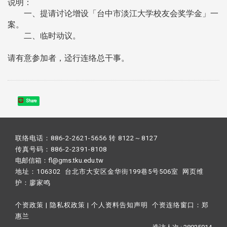
说明：
一、提请讨论增设「台中市淡江大学校友会奖学金」一
案。
二、临时动议。
请有意参加者，迳行连络总干事。
Share
联络电话：886-2-2621-5656 转 8122～8127
传真号码：886-2-2391-8108
电邮信箱：fl@gms.tku.edu.tw
地址：106302 台北市大安区金华街199巷5号506室 网页维
护：
廖家鸣​
个资政策
|
隐私权政策
|
个人资料告知声明
个资连络窗口：
郑
惠兰