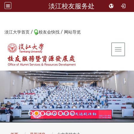
淡江校友服务处
/
/
:::
淡江大学首页
校友会快找
网站导览
Toggle 
:::