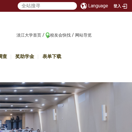
Language
登入
/
/
:::
淡江大学首页
校友会快找
网站导览
调查
奖助学金
表单下载