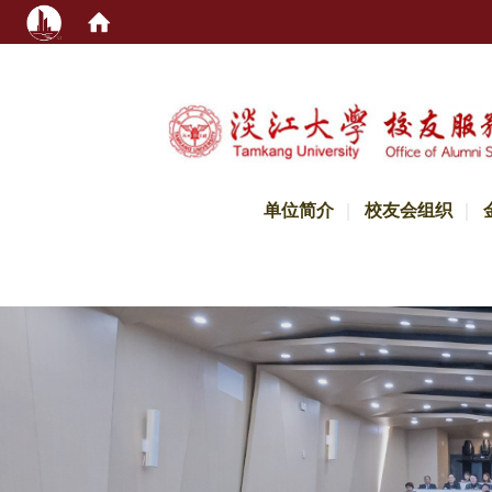
:::
单位简介
校友会组织