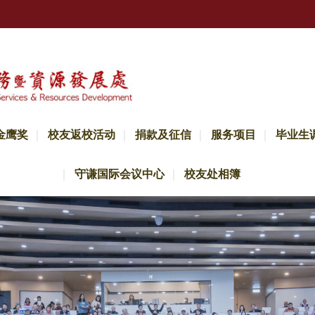
金鹰奖
校友返校活动
捐款及征信
服务项目
毕业生
守谦国际会议中心
校友处相簿