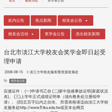
首页
最新消息
奖学金公告
:::
处内公告
焦点新闻
校友会公告
校友会活动
奖学金公告
杰出校友新闻
台北市淡江大学校友会奖学金即日起受
理申请
2008-08-15
淡江大学校友服务暨资源发展处
奖学金公告
应缴证件： (一)申请书乙份 (二)家中急难事故证明(家庭状况
表)。 (三)上学年正式成绩证明单（须向教务处注册组申
请）。 (四)五百字以内之自传。 所需表格请迳由淡江大学校
友服务处http://www.fl.tku.edu.tw或至本会网页