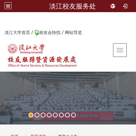
淡江校友服务处
/
/
:::
淡江大学首页
校友会快找
网站导览
Toggle 
:::