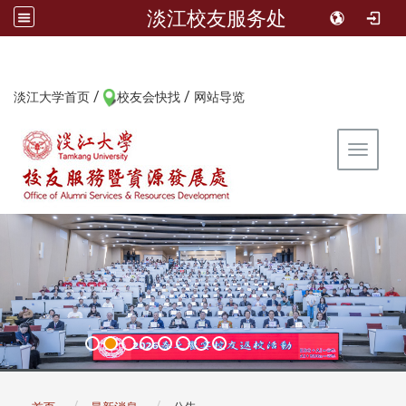
淡江校友服务处
/
/
:::
淡江大学首页
校友会快找
网站导览
Toggle 
:::