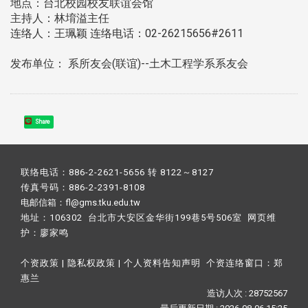
地点：台北校园校友联谊会馆
主持人：林堉溢主任
连络人：王珮颖 连络电话：02-26215656#2611
发布单位： 系所友会(联谊)--土木工程学系系友会
Share
联络电话：886-2-2621-5656 转 8122～8127
传真号码：886-2-2391-8108
电邮信箱：fl@gms.tku.edu.tw
地址：106302 台北市大安区金华街199巷5号506室 网页维
护：
廖家鸣​
个资政策
|
隐私权政策
|
个人资料告知声明
个资连络窗口：
郑
惠兰
造访人次 : 28752567