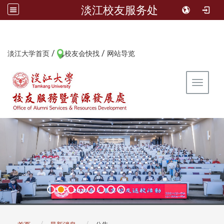
淡江校友服务处
/
/
:::
淡江大学首页
校友会快找
网站导览
Toggle 
:::