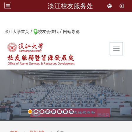
淡江校友服务处
/
/
:::
淡江大学首页
校友会快找
网站导览
Toggle 
:::