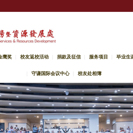
金鹰奖
校友返校活动
捐款及征信
服务项目
毕业生
守谦国际会议中心
校友处相簿