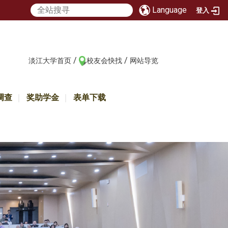
Language
登入
/
/
:::
淡江大学首页
校友会快找
网站导览
调查
奖助学金
表单下载