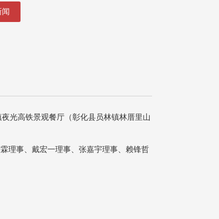
新闻
员林镇夜光高铁景观餐厅（彰化县员林镇林厝里山
进霖理事、戴宏一理事、张嘉宇理事、赖锋哲