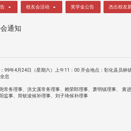
公告
校友会活动
奖学金公告
杰出校友
开会通知
：99年4月24日（星期六）上午11：00 开会地点：彰化县
长全忠
锡尧常务理事、洪文溪常务理事、赖荣郎理事、萧明镇理事、 黄
桂阳监事、简钦浚候补理事、刘子琦候补理事