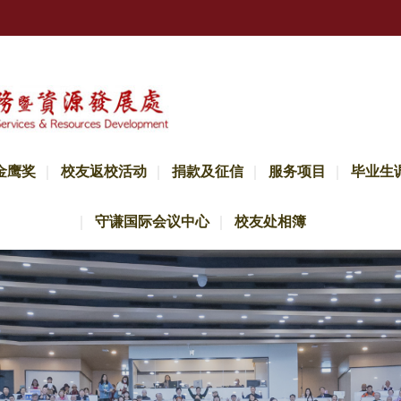
金鹰奖
校友返校活动
捐款及征信
服务项目
毕业生
守谦国际会议中心
校友处相簿