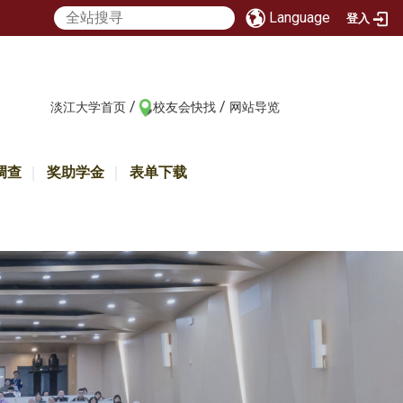
Language
登入
/
/
:::
淡江大学首页
校友会快找
网站导览
调查
奖助学金
表单下载