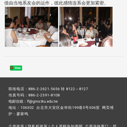
借由当地系友会的运作，彼此感情连系会更加紧密。
Share
联络电话：886-2-2621-5656 转 8122～8127
传真号码：886-2-2391-8108
电邮信箱：fl@gms.tku.edu.tw
地址：106302 台北市大安区金华街199巷5号506室 网页维
护：
廖家鸣​
个资政策
|
隐私权政策
|
个人资料告知声明
个资连络窗口：
郑