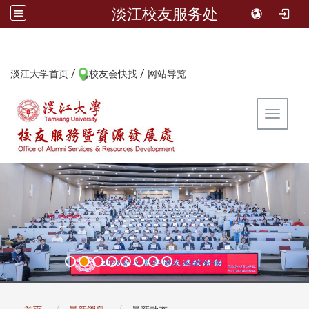
淡江校友服务处
/
/
:::
淡江大学首页
校友会快找
网站导览
Toggle 
:::