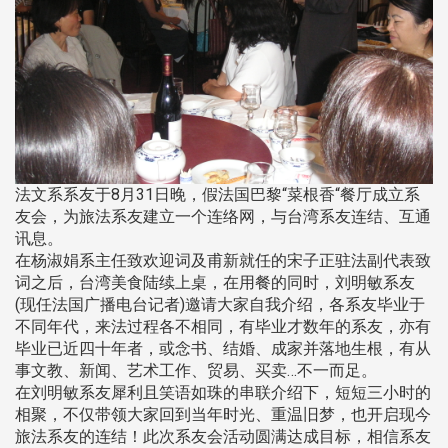
法文系系友于8月31日晚，假法国巴黎“菜根香“餐厅成立系
友会，为旅法系友建立一个连络网，与台湾系友连结、互通
讯息。
在杨淑娟系主任致欢迎词及甫新就任的宋子正驻法副代表致
词之后，台湾美食陆续上桌，在用餐的同时，刘明敏系友
(现任法国广播电台记者)邀请大家自我介绍，各系友毕业于
不同年代，来法过程各不相同，有毕业才数年的系友，亦有
毕业已近四十年者，或念书、结婚、成家并落地生根，有从
事文教、新闻、艺术工作、贸易、买卖…不一而足。
在刘明敏系友犀利且笑语如珠的串联介绍下，短短三小时的
相聚，不仅带领大家回到当年时光、重温旧梦，也开启现今
旅法系友的连结！此次系友会活动圆满达成目标，相信系友